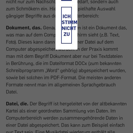
nicht nur zum Nachschlagen bei Bedarf, sondern auch
zum Schmökern ein. Hier eine beispielhafte Auswahl
gängiger Begriffe aus dem Computerbereich:
ICH
STIMME
Dokument, das.
Genau genommen ist ein Dokument das,
NICHT
ZU
was man auf dem Computerbildschirm sieht (z.B. Text,
Foto). Dieses kann dann in Form einer Datei auf dem
Computer abgespeichert werden. In der Praxis kommt
man mit dem Begriff Dokument aber nur bei Textdateien
in Berührung, die im Dateiformat DOCx (zum bekannten
Schreibprogramm „Word“ gehörig) abgespeichert wurden,
sowie bei solchen im PDF-Format. Die meisten anderen
Formate nennt man im allgemeinen Sprachgebrauch
Datei.
Datei, die.
Der Begriff ist hergeleitet von der altbekannten
Kartei als einer geordneten Sammlung von Daten. Im
Computerbereich werden zusammengehörende Daten in
einer Datei abgespeichert. Das kann zum Beispiel einfach
nur Text sein. Eine Musikdatei wiederum enthält alle