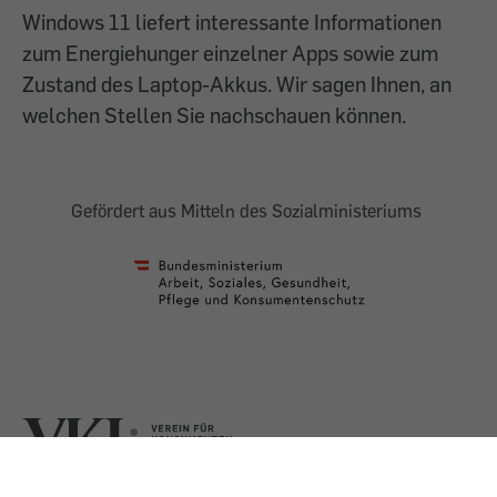
Windows 11 liefert interessante Informationen
zum Energiehunger einzelner Apps sowie zum
Zustand des Laptop-Akkus. Wir sagen Ihnen, an
welchen Stellen Sie nachschauen können.
Gefördert aus Mitteln des Sozialministeriums