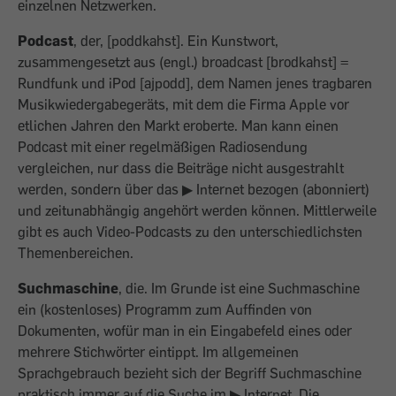
einzelnen Netzwerken.
Podcast
, der, [poddkahst]. Ein Kunstwort,
zusammengesetzt aus (engl.) broadcast [brodkahst] =
Rundfunk und iPod [ajpodd], dem Namen jenes tragbaren
Musikwiedergabegeräts, mit dem die Firma Apple vor
etlichen Jahren den Markt eroberte. Man kann einen
Podcast mit einer regelmäßigen Radiosendung
vergleichen, nur dass die Beiträge nicht ausgestrahlt
werden, sondern über das ▶ Internet bezogen (abonniert)
und zeitunabhängig angehört werden können. Mittlerweile
gibt es auch Video-Podcasts zu den unterschiedlichsten
Themenbereichen.
Suchmaschine
, die. Im Grunde ist eine Suchmaschine
ein (kostenloses) Programm zum Auffinden von
Dokumenten, wofür man in ein Eingabefeld eines oder
mehrere Stichwörter eintippt. Im allgemeinen
Sprachgebrauch bezieht sich der Begriff Suchmaschine
praktisch immer auf die Suche im ▶ Internet. Die