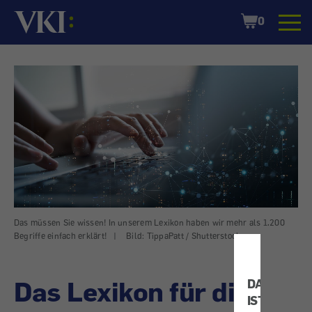
Startseite
Shopping
0
Cart
Das müssen Sie wissen! In unserem Lexikon haben wir mehr als 1.200
Begriffe einfach erklärt!
|
Bild: TippaPatt / Shutterstock.com
Das Lexikon für die
DATENSCH
IST