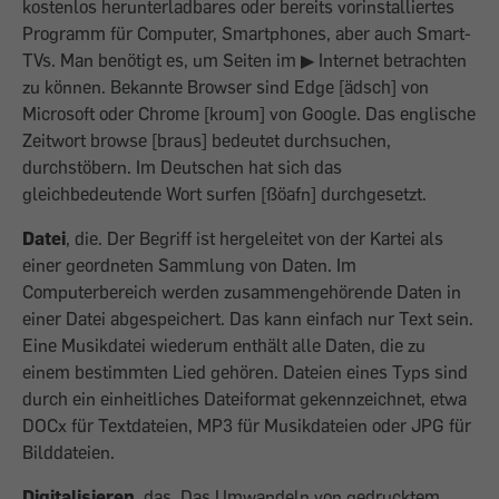
kostenlos herunterladbares oder bereits vorinstalliertes
Programm für Computer, Smartphones, aber auch Smart-
TVs. Man benötigt es, um Seiten im ▶ Internet betrachten
zu können. Bekannte Browser sind Edge [ädsch] von
Microsoft oder Chrome [kroum] von Google. Das englische
Zeitwort browse [braus] bedeutet durch­suchen,
durchstöbern. Im Deutschen hat sich das
gleichbedeutende Wort surfen [ßöafn] durchgesetzt.
Datei
, die. Der Begriff ist hergeleitet von der Kartei als
einer geordneten Sammlung von Daten. Im
Computerbereich werden zusammengehörende Daten in
einer Datei abgespeichert. Das kann einfach nur Text sein.
Eine Musikdatei wiederum enthält alle Daten, die zu
einem bestimmten Lied gehören. Dateien eines Typs sind
durch ein einheitliches Dateiformat gekennzeichnet, etwa
DOCx für Textdateien, MP3 für Musikdateien oder JPG für
Bilddateien.
Digitalisieren
, das. Das Umwandeln von gedrucktem