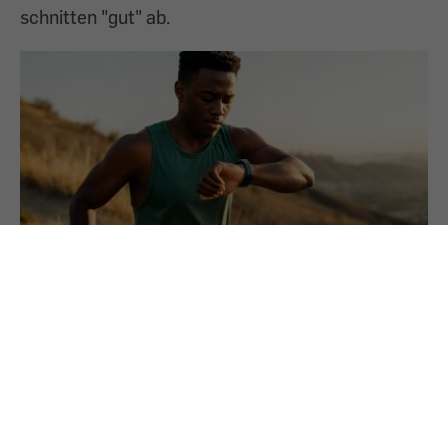
schnitten "gut" ab.
22.5.2025
PREMIUM
Fit oder Flop? Mit Fitnesstrackern am Puls
der Zeit
Fitnesstracker gelten als kleine Helfer für einen
gesünderen Lebensstil und erleichtern den
Überblick über die sportlichen Ziele. Wir haben