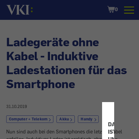
Startseite
Shopping
0
Cart
Ladegeräte ohne
Kabel - Induktive
Ladestationen für das
Smartphone
31.10.2019
Computer + Telekom
Akku
Handy
DATENSCH
IST
Nun sind auch bei den Smartphones die letzten Kabel