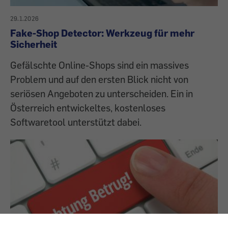
29.1.2026
Fake-Shop Detector: Werkzeug für mehr
Sicherheit
Gefälschte Online-Shops sind ein massives
Problem und auf den ersten Blick nicht von
seriösen Angeboten zu unterscheiden. Ein in
Österreich entwickeltes, kostenloses
Softwaretool unterstützt dabei.