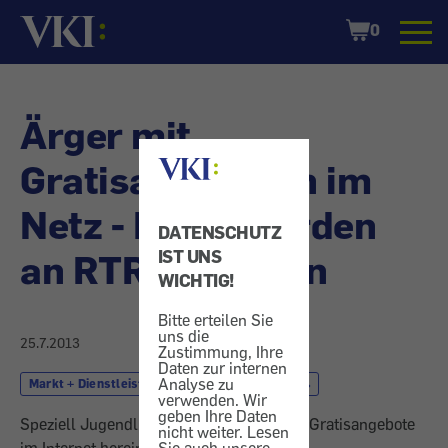
Startseite
Shopping
0
Cart
Ärger mit
Gratisangeboten im
Netz - Beschwerden
DATENSCHUTZ
an RTR gesunken
IST UNS
WICHTIG!
Bitte erteilen Sie
uns die
25.7.2013
Zustimmung, Ihre
Daten zur internen
Analyse zu
Markt + Dienstleistung
Online-Shopping
verwenden. Wir
geben Ihre Daten
Speziell Jugendliche fallen vermehrt auf Gratisangebote
nicht weiter. Lesen