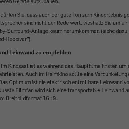
weren Geräte aufzubauen.
dürfen Sie, dass auch der gute Ton zum Kinoerlebnis ge
sprecher sind nicht der Rede wert, weshalb Sie um eine
olby-Surround-Anlage kaum herumkommen (siehe dazu: 
d-Receiver").
und Leinwand zu empfehlen
Im Kinosaal ist es während des Hauptfilms finster, u
ährleisten. Auch im Heimkino sollte eine Verdunkelung
Das Optimum ist die elektrisch entrollbare Leinwand vo
usste Filmfan wird sich eine transportable Leinwand a
m Breitbildformat 16 : 9.