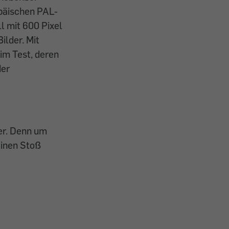
opäischen PAL-
l mit 600 Pixel
ilder. Mit
m Test, deren
der
er. Denn um
einen Stoß