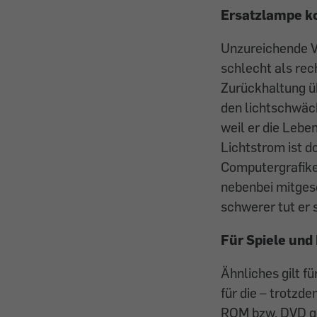
Ersatzlampe
k
Unzureichende V
schlecht als rec
Zurückhaltung üb
den lichtschwäch
weil er die Lebe
Lichtstrom ist d
Computergrafiken
nebenbei mitgesc
schwerer tut er 
Für Spiele und
Ähnliches gilt fü
für die – trotzd
ROM bzw. DVD ge