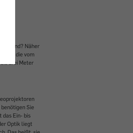
oleinwand? Näher
e Wand, die vom
bis drei Meter
ideoprojektoren
t benötigen Sie
 das Ein- bis
er Optik liegt
h. Das heißt, sie