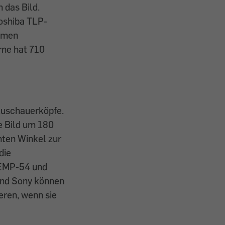
 das Bild.
oshiba TLP-
Lumen
rne hat 710
 Zuschauerköpfe.
e Bild um 180
hten Winkel zur
die
 EMP-54 und
 und Sony können
eren, wenn sie