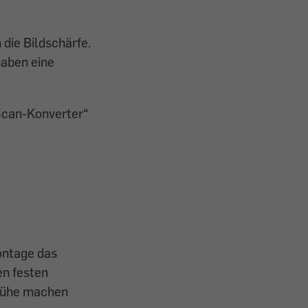
die Bildschärfe.
haben eine
 Scan-Konverter“
ontage das
en festen
e Mühe machen