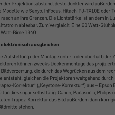
r der Projektionsabstand, desto dunkler wird außerdem
 Modelle wie Sanyo, InFocus, Hitachi PJ-TX10E oder T
rasch an ihre Grenzen. Die Lichtstärke ist an dem in 
htstrom ablesbar. Zum Vergleich: Eine 60 Watt-Glühbi
 Watt-Birne 1340.
 elektronisch ausgleichen
ie Aufstellung oder Montage unter- oder oberhalb der
jektoren können zwecks Deckenmontage das projiziert
e Bildverzerrung, die durch das Wegrücken aus dem rec
e entsteht, gleichen die Projektoren weitgehend durch 
Trapez-Korrektur“ („Keystone-Korrektur“) aus – Epson
tun dies sogar selbsttätig. Canon, Panasonic, Philips
ntalen Trapez-Korrektur das Bild außerdem dann korrigi
Bildmitte stehen.