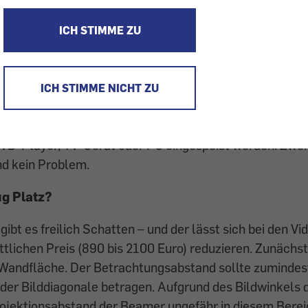
 nur mit Tonanlage
ICH STIMME ZU
ür den Fernsehapparat
n der Wand
ICH STIMME NICHT ZU
 100 Zentimeter TV-Bildschirmdiagonale gegen die Kin
le Videoprojektoren („Beamer“). Sie werfen Bilder an di
VD-Player, TV-Gerät oder PC eingespeist werden. Zwei 
nd kein Problem.
g Platz?
, gibt es freilich Schatten – und der lässt sich bei den V
attlichen Preis (890 bis 2100 Euro) reduzieren. Zunächs
 Wandfläche. Der Betrachtungsabstand sollte zumindest
der Bilddiagonale betragen. Aufgrund des Bildwinkels d
ojektionsabstand der Beamer ungefähr in diesem Bereic