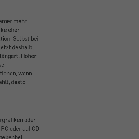
eamer mehr
rke eher
ion. Selbst bei
etzt deshalb,
rlängert. Hoher
se
ationen, wenn
hlt, desto
ergrafiken oder
m PC oder auf CD-
 nebenbei