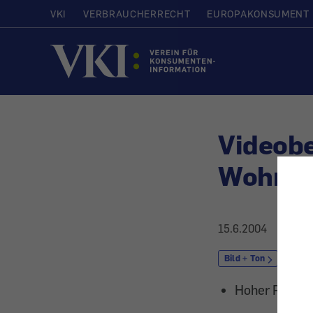
VKI
VERBRAUCHERRECHT
EUROPAKONSUMENT
Startseite
Videobe
Wohnz
15.6.2004
Bild + Ton
Unte
Hoher Platzb