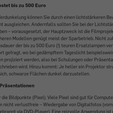
ostet bis zu 500 Euro
erdunkelung können Sie durch einen lichtstärkeren B
ht ausgleichen. Andernfalls sollten Sie bei der Lichtstä
en – vorausgesetzt, der Hauptzweck ist die Filmprojekt
eren Modellen genügt meist der Sparbetrieb. Nicht zul
nsdauer der bis zu 500 Euro (!) teuren Ersatzlampen ve
ort gefragt, wo bei gedämpftem Tageslicht beispielswei
 projiziert werden, also bei Schulungen oder Präsent
hrieben wird. Hinzu kommt: Je heller ein Projektor stra
sich, schwarze Flächen dunkel darzustellen.
 Präsentationen
r die Bildpunkte (Pixel). Viele Pixel sind gut für Comput
em nicht verlustfreie – Wiedergabe von Digitalfotos (vo
brannt via DVD-Player). Eine reizvolle Anwendung ist