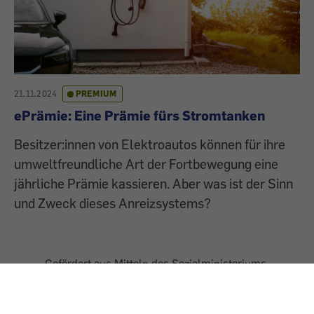
21.11.2024
PREMIUM
ePrämie: Eine Prämie fürs Stromtanken
Besitzer:innen von Elektroautos können für ihre
umweltfreundliche Art der Fortbewegung eine
jährliche Prämie kassieren. Aber was ist der Sinn
und Zweck dieses Anreizsystems?
Gefördert aus Mitteln des Sozialministeriums