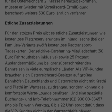
für die Österreichcard 2. Klasse hereinzubekommen,
müsste er (wieder mit Vorteilscard-Ermäßigung
berechnet) weitere 530 Euro jährlich verfahren.
Etliche Zusatzleistungen
Für den stolzen Preis gibt es etliche Zusatzleistungen wie
kostenlose Platzreservierungen im Inland, sechs (bei der
Familien-Variante zwölf) kostenlose Radtransport-
Tageskarten, Denzeldrive-Carsharing-Mitgliedschaft (50
Euro Fahrtguthaben inklusive) sowie 25 Prozent
Auslandsermäßigung bei grenzüberschreitenden
Bahnreisen in viele europäische Länder. Als VIP-Kunden
brauchen sich Österreichcard-Besitzer auf großen
Bahnhöfen Deutschlands und Österreichs nicht mit Krethi
und Plethi im Wartesaal zu drängen, sondern können die
komfortable Warte-Lounge benützen. Und eine spezielle
Buchungs- und Info-Telefonnummer (01) 930 00-36457
(Mo bis Fr, wenn Werktag, 6 bis 22 Uhr) sorgt dafür, dass
die VIP-Kunden nicht in der Warteschleife hängen