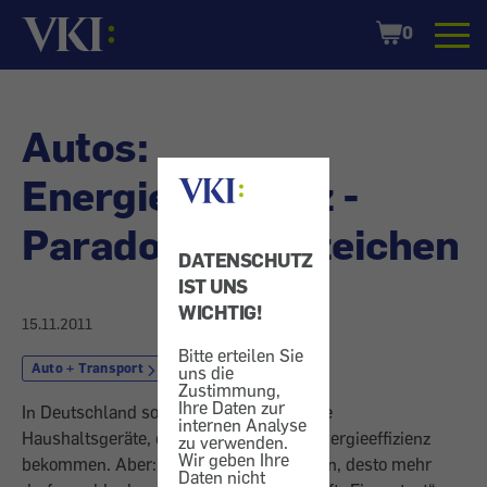
Startseite
Shopping
0
Cart
Autos:
Energieeffizienz -
Paradoxe Kennzeichen
DATENSCHUTZ
IST UNS
WICHTIG!
15.11.2011
Bitte erteilen Sie
Auto + Transport
Treibstoff
uns die
Zustimmung,
Ihre Daten zur
In Deutschland sollen Autos, ähnlich wie
internen Analyse
Haushaltsgeräte, ein Kennzeichen für Energieeffizienz
zu verwenden.
Wir geben Ihre
bekommen. Aber: Je schwerer ein Wagen, desto mehr
Daten nicht