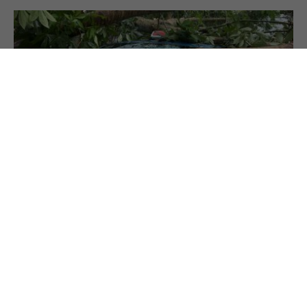
11.6.2024
Unwetter: Welche Versicherung zahlt welche
Schäden?
Sturm, Blitz, Wasser – für vieles zahlt man
Prämie, aber wann zahlt die Versicherung bei
Unwetterschäden?