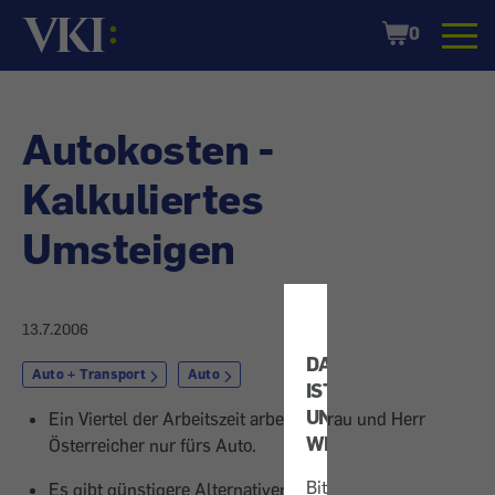
Startseite
Shopping
0
Cart
Autokosten -
Kalkuliertes
Umsteigen
13.7.2006
DATENSCHUTZ
Auto + Transport
Auto
IST
UNS
Ein Viertel der Arbeitszeit arbeiten Frau und Herr
WICHTIG!
Österreicher nur fürs Auto.
Bitte
Es gibt günstigere Alternativen.