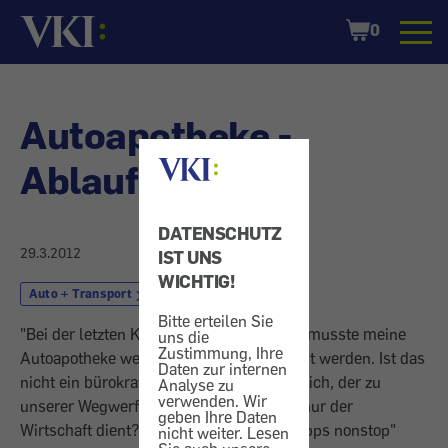
Startseite
Shopping
0
Cart
Autoapotheke -
Ablaufdatum
DATENSCHUTZ
29.3.2012
IST UNS
WICHTIG!
Auto + Transport
Autozubehör
Bitte erteilen Sie
"Bei der letzten Kfz-Pickerl-Überprüfung musste meine
uns die
Zustimmung, Ihre
Autoapotheke wegen Ablauf ausgetauscht werden. Ist das
Daten zur internen
nicht ein bürokratischer Schildbürgerstreich, der zu
Analyse zu
verwenden. Wir
unserer Wegwerfgesellschaft passt und nur der
geben Ihre Daten
Wirtschaft dient?" - In unserer Rubrik "Tipps nonstop"
nicht weiter. Lesen