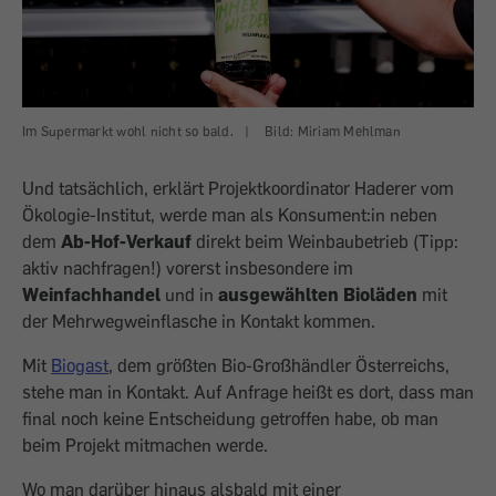
Im Supermarkt wohl nicht so bald.
|
Bild: Miriam Mehlman
Und tatsächlich, erklärt Projektkoordina­tor Haderer vom
Ökologie-Institut, werde man als Konsument:in neben
dem
Ab-Hof-Verkauf
direkt beim Weinbaubetrieb (Tipp:
aktiv nachfragen!) vorerst insbesondere im
Weinfachhandel
und in
ausgewählten Bioläden
mit
der Mehrwegweinflasche in Kontakt kommen.
Mit
Biogast
, dem größ­ten Bio-Großhändler Österreichs,
stehe man in Kontakt. Auf Anfrage heißt es dort, dass man
final noch keine Entscheidung getroffen habe, ob man
beim Projekt mit­machen werde.
Wo man darüber hinaus alsbald mit einer