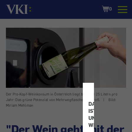
Startseite
Shopping
0
Cart
Der Pro-Kopf-Weinkonsum in Österreich liegt bei rund 25 Litern pro
Jahr: Das grüne Potenzial von Mehrwegflaschen ist groß.
|
Bild:
DATENSCHUTZ
Miriam Mehlman
IST
UNS
"Der Wein geht mit der
WICHTIG!