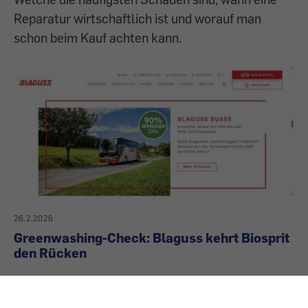
Reparatur wirtschaftlich ist und worauf man
schon beim Kauf achten kann.
26.2.2026
Greenwashing-Check: Blaguss kehrt Biosprit
den Rücken
Ist der Slogan „Wir fahren mit Treibstoff aus 100
Prozent nachwachsenden Rohstoffen – 90