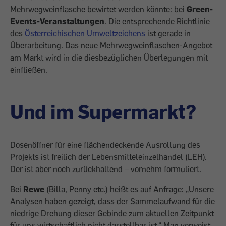
Mehrwegweinflasche bewirtet werden könnte: bei
Green-
Events-Veranstaltun­gen
. Die entsprechende Richtlinie
des
Österreichischen Umweltzeichens
ist gerade in
Überarbei­tung. Das neue Mehrwegweinflaschen-Angebot
am Markt wird in die diesbezüg­lichen Überlegungen mit
einfließen.
Und im Supermarkt?
Dosenöffner für eine flächendeckende Ausrollung des
Projekts ist freilich der Lebensmitteleinzelhandel (LEH).
Der ist aber noch zurückhaltend – vornehm for­muliert.
Bei
Rewe
(Billa, Penny etc.) heißt es auf Anfrage: „Unsere
Analysen haben gezeigt, dass der Sammelaufwand für die
niedrige Drehung dieser Gebinde zum ak­tuellen Zeitpunkt
für uns wirtschaftlich nicht darstellbar ist.“ Man verweist