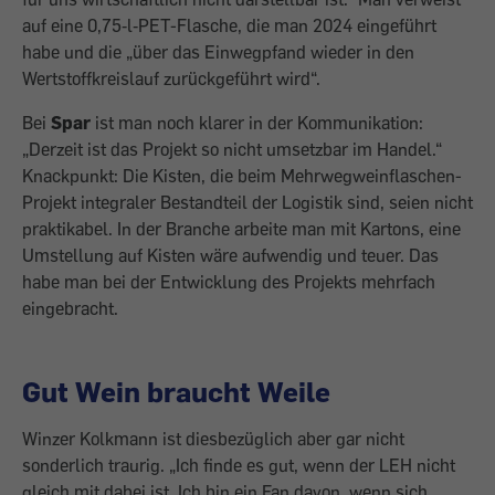
auf eine 0,75‑l‑PET-Flasche, die man 2024 ein­geführt
habe und die „über das Einweg­pfand wieder in den
Wertstoffkreislauf zurückgeführt wird“.
Bei
Spar
ist man noch klarer in der Kom­munikation:
„Derzeit ist das Projekt so nicht umsetzbar im Handel.“
Knackpunkt: Die Kisten, die beim Mehrwegweinflaschen-
Projekt integraler Bestandteil der Logistik sind, seien nicht
praktikabel. In der Bran­che arbeite man mit Kartons, eine
Umstel­lung auf Kisten wäre aufwendig und teuer. Das
habe man bei der Entwicklung des Projekts mehrfach
eingebracht.
Gut Wein braucht Weile
Winzer Kolkmann ist diesbezüglich aber gar nicht
sonderlich traurig. „Ich finde es gut, wenn der LEH nicht
gleich mit dabei ist. Ich bin ein Fan davon, wenn sich