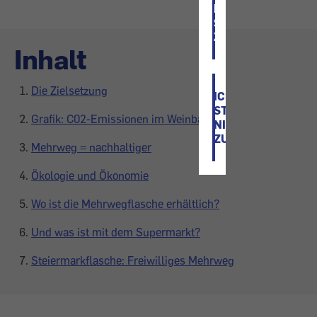
ICH
STIMME
ZU
Inhalt
Die Zielsetzung
ICH
STIMME
Grafik: C02-Emissionen im Weinbau
NICHT
ZU
Mehrweg = nachhaltiger
Ökologie und Ökonomie
Wo ist die Mehrwegflasche erhältlich?
Und was ist mit dem Supermarkt?
Steiermarkflasche: Freiwilliges Mehrweg