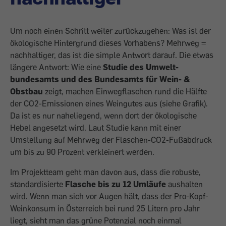
Um noch einen Schritt weiter zurückzugehen: Was ist der
ökologische Hinter­grund dieses Vorhabens? Mehrweg =
nachhaltiger, das ist die simple Antwort darauf. Die etwas
längere Antwort: Wie eine
Studie des Umwelt­
bundesamts und des Bun­desamts für Wein- &
Obstbau
zeigt, machen Einwegflaschen rund die Hälfte
der CO2-Emissionen eines Weingutes aus (siehe Grafik).
Da ist es nur naheliegend, wenn dort der ökologische
Hebel angesetzt wird. Laut Studie kann mit einer
Umstellung auf Mehrweg der Flaschen-CO2-Fußabdruck
um bis zu 90 Prozent verkleinert werden.
Im Projektteam geht man davon aus, dass die robuste,
standardisierte
Flasche bis zu 12 Umläufe
aushalten
wird. Wenn man sich vor Augen hält, dass der Pro-Kopf-
Wein­konsum in Österreich bei rund 25 Litern pro Jahr
liegt, sieht man das grüne Poten­zial noch einmal