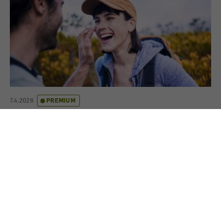
7.4.2026
PREMIUM
Sonnencreme fürs Gesicht im Test: Welche
schützt am besten?
Wir haben zwölf Sonnencremen fürs Gesicht mit
Lichtschutzfaktor (LSF) 50 und 50+ getestet.
Insbesondere hinsichtlich des Schutzes gegen
Sonnenbrand sind die Ergebnisse erfreulich gut.