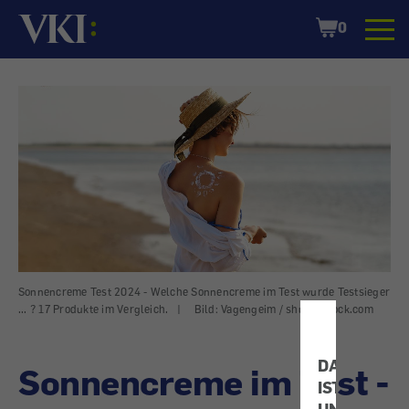
Startseite
Shopping
0
Cart
Sonnencreme Test 2024 - Welche Sonnencreme im Test wurde Testsieger
... ? 17 Produkte im Vergleich.
|
Bild: Vagengeim / shutterstock.com
DATENSCH
Sonnencreme im Test -
IST