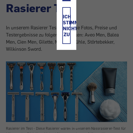
Rasierer Test
ICH
STIMME
In unserem Rasierer Test finden Sie Fotos, Preise und
NICHT
ZU
Testergebnisse zu folgenden Marken: Aveo Men, Balea
Men, Cien Men, Gilette, Merkur, Mühle, Störtebekker,
Wilkinson Sword.
Rasierer im Test - Diese Rasierer waren in unserem Nassrasierer-Test für