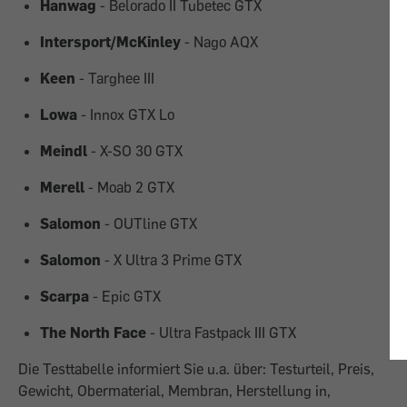
Hanwag
- Belorado II Tubetec GTX
Intersport/McKinley
- Nago AQX
Keen
- Targhee III
Lowa
- Innox GTX Lo
Meindl
- X-SO 30 GTX
Merell
- Moab 2 GTX
Salomon
- OUTline GTX
Salomon
- X Ultra 3 Prime GTX
Scarpa
- Epic GTX
The North Face
- Ultra Fastpack III GTX
Die Testtabelle informiert Sie u.a. über: Testurteil, Preis,
Gewicht, Obermaterial, Membran, Herstellung in,