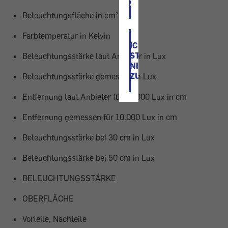
ZU
Beleuchtungsfläche in cm²
Farbtemperatur in Kelvin
ICH
STIMME
Beleuchtungsstärke laut Anbieter in Lux
NICHT
ZU
Beleuchtungsstärke gemessen in Lux
Entfernung laut Anbieter für 10.000 Lux in cm
Entfernung gemessen für 10.000 Lux in cm
Beleuchtungsstärke bei 30 cm in Lux
Beleuchtungsstärke bei 50 cm in Lux
BELEUCHTUNGSSTÄRKE
OBERFLÄCHE
Vorteile, Nachteile