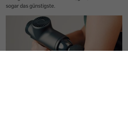
sogar das günstigste.
25.7.2024
PREMIUM
Massagepistolen im Test: Keine
Wunderdinger
Wir haben 10 Massagepistolen getestet. Kein
Modell konnte vollständig überzeugen, in einigen
fanden wir Schadstoffe.