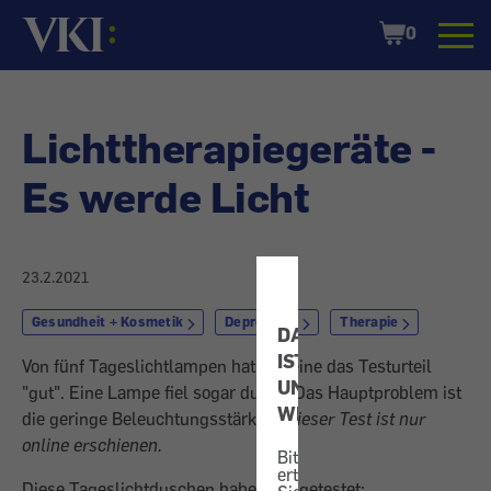
Startseite
Shopping
0
Cart
Lichttherapiegeräte -
Es werde Licht
23.2.2021
Gesundheit + Kosmetik
Depression
Therapie
DATENSCHUTZ
IST
Von fünf Tageslichtlampen hat nur eine das Testurteil
UNS
"gut". Eine Lampe fiel sogar durch. Das Hauptproblem ist
WICHTIG!
die geringe Beleuchtungsstärke. -
Dieser Test ist nur
online erschienen.
Bitte
erteilen
Diese Tageslichtduschen haben wir getestet: