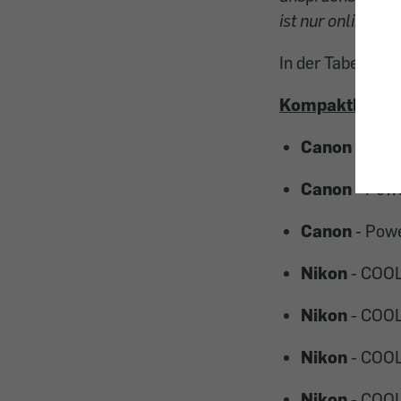
ist nur online un
In der Tabelle fi
Kompaktkame
Canon
- Pow
Canon
- Pow
Canon
- Pow
Nikon
- COO
Nikon
- COO
Nikon
- COO
Nikon
- COOL