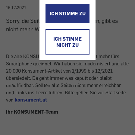
16.12.2021
ICH STIMME ZU
Sorry, die Seite, die Sie gesucht haben, gibt es
nicht mehr. Wir sind übersiedelt.
ICH STIMME
NICHT ZU
Die alte KONSUMENT-Homepage war nicht mehr fürs
Smartphone geeignet. Wir haben sie modernisiert und alle
20.000 Konsument-Artikel von 1/1999 bis 12/2021
übersiedelt. Da geht immer was kaputt oder bleibt
unauffindbar. Sollten alte Seiten nicht mehr erreichbar
und Links ins Leere führen: Bitte gehen Sie zur Startseite
von
konsument.at
Ihr KONSUMENT-Team