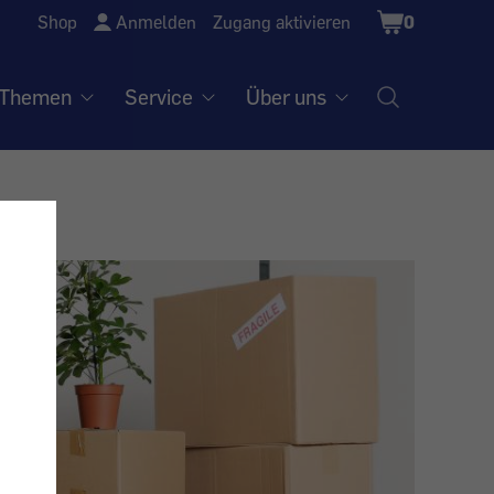
Shopping
Shop
Anmelden
Zugang aktivieren
0
Cart
Themen
Service
Über uns