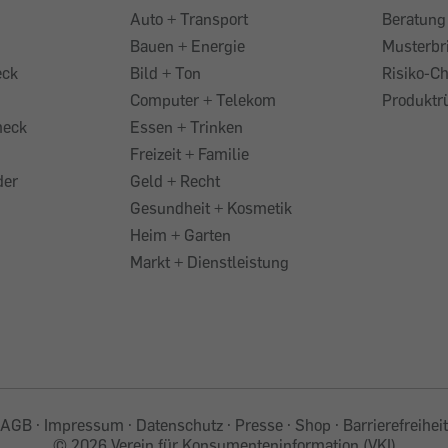
Auto + Transport
Beratung
Bauen + Energie
Musterbr
eck
Bild + Ton
Risiko-C
Computer + Telekom
Produktr
heck
Essen + Trinken
Freizeit + Familie
der
Geld + Recht
Gesundheit + Kosmetik
Heim + Garten
Markt + Dienstleistung
AGB
Impressum
Datenschutz
Presse
Shop
Barrierefreiheit
©
2026 Verein für Konsumenteninformation (VKI)