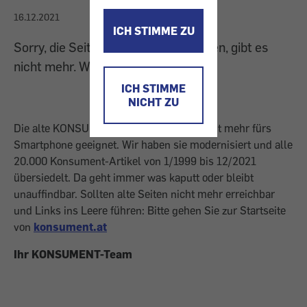
16.12.2021
ICH STIMME ZU
Sorry, die Seite, die Sie gesucht haben, gibt es
nicht mehr. Wir sind übersiedelt.
ICH STIMME
NICHT ZU
Die alte KONSUMENT-Homepage war nicht mehr fürs
Smartphone geeignet. Wir haben sie modernisiert und alle
20.000 Konsument-Artikel von 1/1999 bis 12/2021
übersiedelt. Da geht immer was kaputt oder bleibt
unauffindbar. Sollten alte Seiten nicht mehr erreichbar
und Links ins Leere führen: Bitte gehen Sie zur Startseite
von
konsument.at
Ihr KONSUMENT-Team