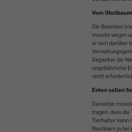
Vom Obstbaum i
Die ­Beamten tri
musste wegen un
er sich darüber 
Verwaltungsgeric
Gegacker die Nac
ungebührliche Er
nicht erforderlic
Enten sollen S
Dasselbe musste 
tragen, dass die
Tierhalter kann 
Nachbarn ja bei