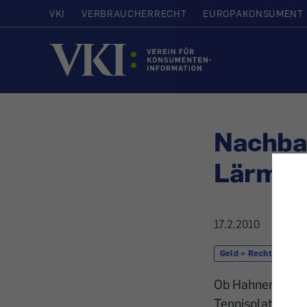
VKI
VERBRAUCHERRECHT
EUROPAKONSUMENT
Startseite
Nachbar
Lärmen
17.2.2010
Geld + Recht
N
Ob Hahnenschrei,
Tennisplatz geg