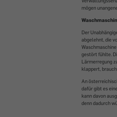
Verwaltungssena
mögen unangeneh
Waschmaschine
Der Unabhängige
abgelehnt, die v
Waschmaschine e
gestört fühlte. 
Lärmerregung za
klappert, brauch
An österreichisc
dafür gibt es e
kann davon ausge
denn dadurch wür