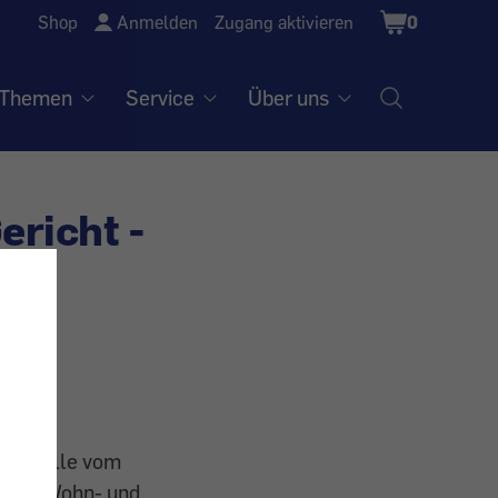
Shopping
Shop
Anmelden
Zugang aktivieren
0
Cart
Themen
Service
Über uns
ericht -
der Bälle vom
rven, Wohn- und