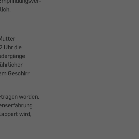
 Empfindungsver­
ich.
Mutter
2 Uhr die
eudergänge
ührlicher
em Geschirr
getragen worden,
benserfahrung
appert wird,