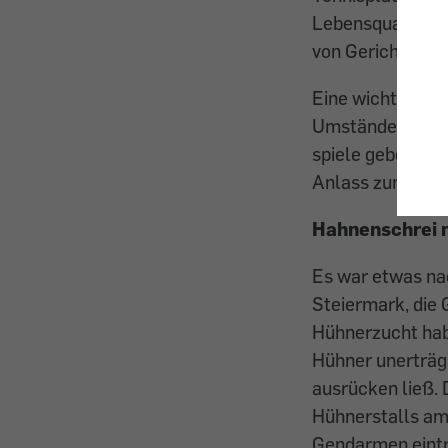
Lebensqualität b
von Gerichten u
Eine wichtige E
Umstände im Einz
spiele geben – s
Anlass zum Schm
Hahnenschrei n
Es war etwas nach
Steiermark, die
Hühnerzucht habe
Hühner unerträgl
ausrücken ließ. 
Hühnerstalls am 
Gendarmen eintr