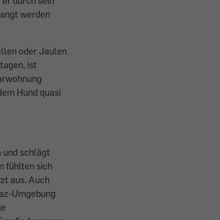
 er durch sein
langt werden
llen oder Jaulen
agen, ist
hbarwohnung
 dem Hund quasi
n und schlägt
 fühlten sich
rzt aus. Auch
Graz-Umgebung
ge