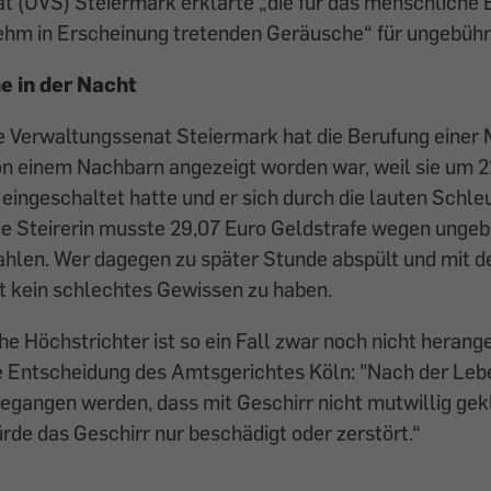
t (UVS) Steiermark erklärte „die für das menschliche
m in Erscheinung tretenden Geräusche“ für ungebührl
 in der Nacht
 Verwaltungssenat Steiermark hat die Berufung einer 
on einem Nachbarn angezeigt worden war, weil sie um 2
ingeschaltet hatte und er sich durch die lauten Schl
Die Steirerin musste 29,07 Euro Geldstrafe ­wegen ungeb
hlen. Wer dagegen zu später Stunde abspült und mit d
t kein schlechtes Gewissen zu haben.
he Höchstrichter ist so ein Fall zwar noch nicht heran
ine Entscheidung des Amtsgerichtes Köln: "Nach der Le
gangen werden, dass mit Geschirr nicht mutwillig gekl
de das Geschirr nur beschädigt oder zerstört.“