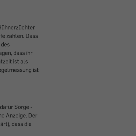
 Hühnerzüchter
fe zahlen. Dass
 des
gen, dass ihr
zeit ist als
pegelmessung ist
dafür Sorge ­
ine Anzeige. Der
rt), dass die