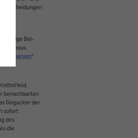
ch Entscheidungen
kreten
n. Einige Bei­
 – durchaus
barn nerven
".
Knittelfeld,
er benachbarten
das Gegacker der
n sofort
ng des
ls die