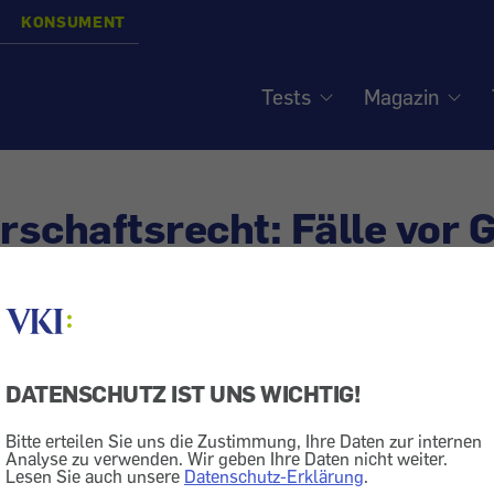
KONSUMENT
Tests
Magazin
schaftsrecht: Fälle vor G
de Störenfriede
DATENSCHUTZ IST UNS WICHTIG!
achbarschaftsrecht
Bitte erteilen Sie uns die Zustimmung, Ihre Daten zur internen
 das Klavierspiel in der Wohnung nebenan, das "Plop“ 
Analyse zu verwenden. Wir geben Ihre Daten nicht weiter.
Lesen Sie auch unsere
Datenschutz-Erklärung
.
enüber: Vermeintlich harmlose Kleinigkeiten können ne