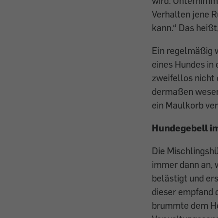
wird. Unternimmt
Verhalten jene 
kann.“ Das heißt
Ein regelmäßig 
eines Hundes in
zweifellos nicht
dermaßen wesent
ein Maulkorb ve
Hundegebell i
Die Mischlingshü
immer dann an, 
belästigt und er
dieser empfand 
brummte dem Her