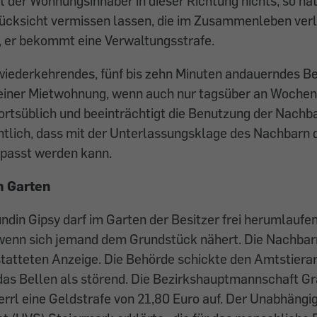
 der Wohnungsinhaber in dieser Richtung nichts, so hat
Rücksicht vermissen lassen, die im Zusammenleben ver
, er bekommt eine Verwaltungsstrafe.
wiederkehrendes, fünf bis zehn Minuten andauerndes Be
 einer Mietwohnung, wenn auch nur tagsüber an Wochent
 ortsüblich und beeinträchtigt die Benutzung der Nac
lich, dass mit der Unterlassungs­klage des Nachbarn
rpasst werden kann.
m Garten
ndin Gipsy darf im Garten der Besitzer frei herumlaufe
wenn sich jemand dem Grundstück ­nähert. Die Nachbarn
statteten Anzeige. Die Behörde schickte den Amtstiera
das Bellen als störend. Die ­Bezirkshauptmannschaft 
rl eine Geldstrafe von 21,80 Euro auf. Der Unabhängi