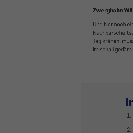
Zwerghahn Will
Und hier noch ei
Nachbarschaftss
Tag krähen, muss
im schallgedämm
I