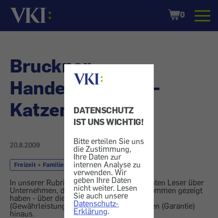
Startseite
Shopping
0
Cart
Bruckner
Handelsagentur -
Katzenfutter
DATENSCHUTZ
IST UNS WICHTIG!
Bitte erteilen Sie uns
20.8.2009
die Zustimmung,
Ihre Daten zur
internen Analyse zu
Freizeit + Familie
Katzenfutter
verwenden. Wir
geben Ihre Daten
In unserer Rubrik "Vor den Vorhang" berichten Leser über
nicht weiter. Lesen
Unternehmen, die besonderes Entgegenkommen gezeigt
Sie auch unsere
haben - über die gesetzlichen Ansprüche
Datenschutz-
(Gewährleistung) oder vertragliche Zusagen (Garantie)
Erklärung
.
hinaus.