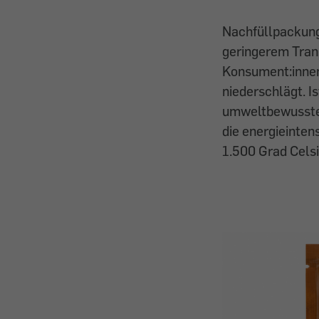
Nachfüllpackun
geringerem Tran
Konsument:innen,
niederschlägt. I
umweltbewusstes 
die energieinten
1.500 Grad Celsi