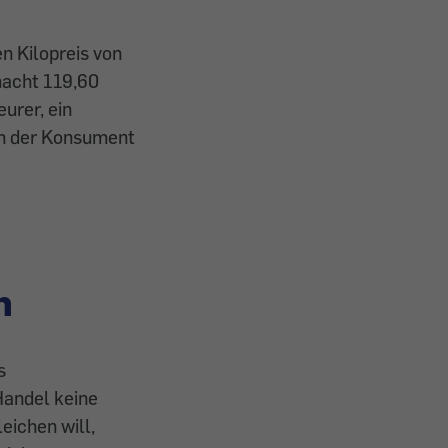
n Kilopreis von
macht 119,60
urer, ein
ch der Konsument
h
s
Handel keine
eichen will,