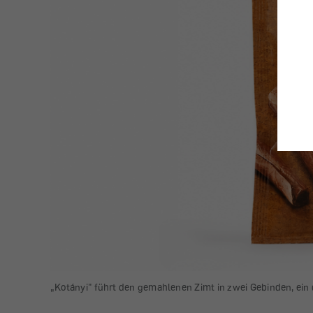
„Kotányi" führt den gemahlenen Zimt in zwei Gebinden, ein 