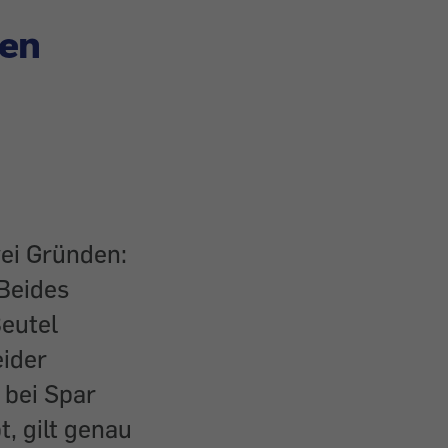
len
wei Gründen:
 Beides
Beutel
eider
 bei Spar
, gilt genau