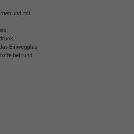
mmen und mit
eis
druck,
 das Einwegglas
toffe bei rund