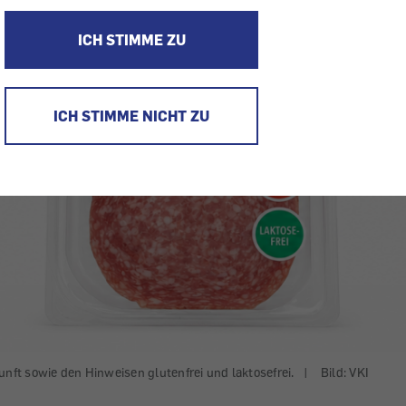
ICH STIMME ZU
ICH STIMME NICHT ZU
unft sowie den Hinweisen glutenfrei und laktosefrei.
|
Bild: VKI