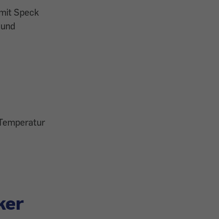
 mit Speck
 und
 Temperatur
ker