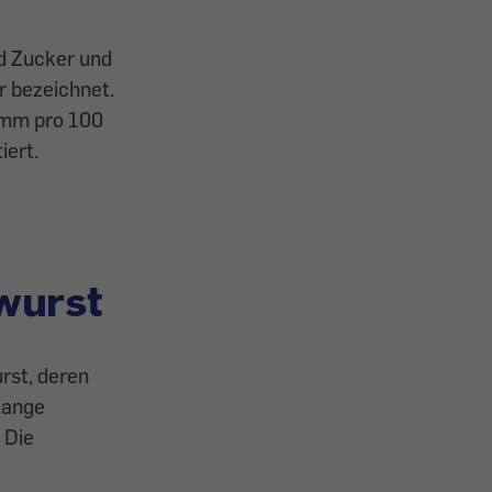
nd Zucker und
r bezeichnet.
ramm pro 100
iert.
hwurst
rst, deren
lange
 Die