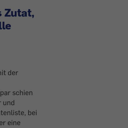
 Zutat,
lle
it der
par schien
r und
tenliste, bei
er eine