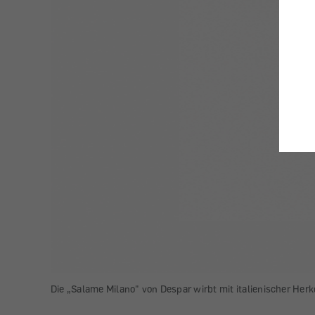
Die „Salame Milano" von Despar wirbt mit italienischer Herk