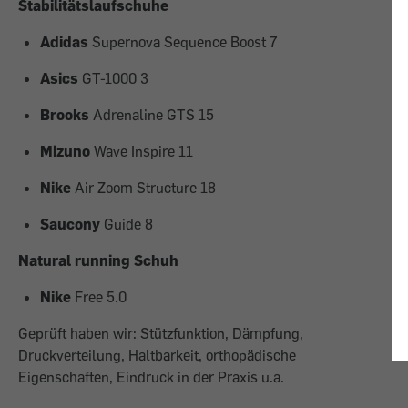
Stabilitätslaufschuhe
Adidas
Supernova Sequence Boost 7
Asics
GT-1000 3
Brooks
Adrenaline GTS 15
Mizuno
Wave Inspire 11
Nike
Air Zoom Structure 18
Saucony
Guide 8
Natural running Schuh
Nike
Free 5.0
Geprüft haben wir: Stützfunktion, Dämpfung,
Druckverteilung, Haltbarkeit, orthopädische
Eigenschaften, Eindruck in der Praxis u.a.