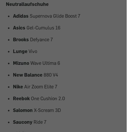
Neutrallaufschuhe
Adidas
Supernova Glide Boost 7
Asics
Gel-Cumulus 16
Brooks
Defyance 7
Lunge
Vivo
Mizuno
Wave Ultima 6
New Balance
880 V4
Nike
Air Zoom Elite 7
Reebok
One Cushion 2.0
Salomon
X-Scream 3D
Saucony
Ride 7