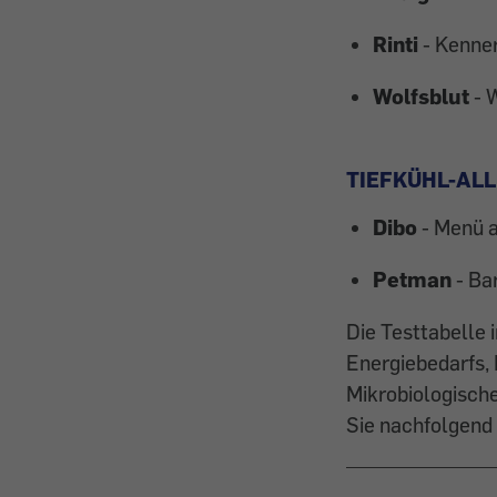
Rinti
- Kenner
Wolfsblut
- W
TIEFKÜHL-AL
Dibo
- Menü a
Petman
- Ba
Die Testtabelle 
Energiebedarfs, 
Mikrobiologisch
Sie nachfolgend 