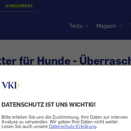
KONSUMENT
Tests
Magazin
ter für Hunde - Überras
 Dose
siert am
8.7.2019
DATENSCHUTZ IST UNS WICHTIG!
Hundefutter
Bitte erteilen Sie uns die Zustimmung, Ihre Daten zur internen
utter gibt es schon für wenig Geld. Doch nicht immer ist
Analyse zu verwenden. Wir geben Ihre Daten nicht weiter.
Lesen Sie auch unsere
Datenschutz-Erklärung
.
teht.