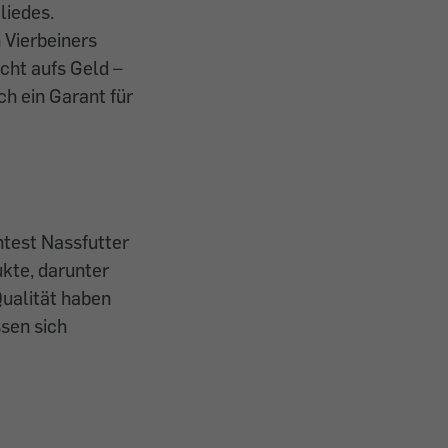
liedes.
 Vierbeiners
icht aufs Geld –
ich ein Garant für
ntest Nassfutter
kte, darunter
Qualität haben
sen sich