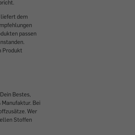
richt.
 liefert dem
sempfehlungen
rodukten passen
eanstanden.
m Produkt
Dein Bestes,
 Manufaktur. Bei
offzusätze. Wer
iellen Stoffen