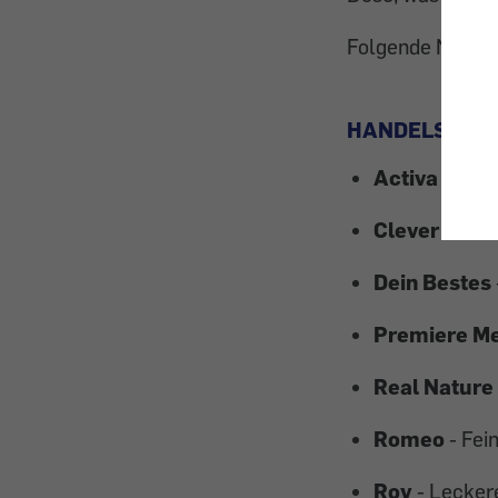
Folgende Nassfut
HANDELSMAR
Activa Gold
-
Clever
- Kalb
Dein Bestes
Premiere Me
Real Nature
Romeo
- Fei
Roy
- Leckere