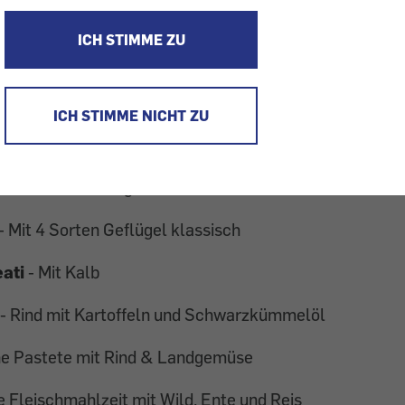
ter finden Sie in unserem Test:
ICH STIMME ZU
KEN
ICH STIMME NICHT ZU
 Huhn & Rind mit Reis und Kartoffel
 & Truthahn saftiges Pâté
- Mit 4 Sorten Geflügel klassisch
ati
- Mit Kalb
- Rind mit Kartoffeln und Schwarzkümmelöl
ne Pastete mit Rind & Landgemüse
 Fleischmahlzeit mit Wild, Ente und Reis