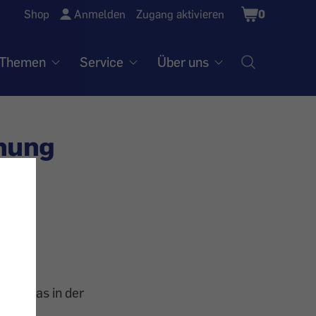
Shopping
Shop
Anmelden
Zugang aktivieren
0
Cart
Themen
Service
Über uns
chung
 nur das in der