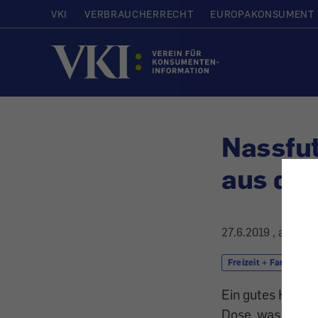
VKI
VERBRAUCHERRECHT
EUROPAKONSUMENT
Startseite
Nassfut
aus der
27.6.2019
, aktuali
Freizeit + Familie
Ein gutes Hundef
Dose, was draufs