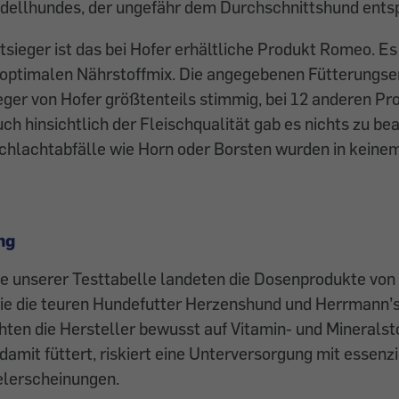
dellhundes, der ungefähr dem Durchschnittshund entsp
sieger ist das bei Hofer erhältliche Produkt Romeo. Es
n optimalen Nährstoffmix. Die angegebenen Fütterung
eger von Hofer größtenteils stimmig, bei 12 anderen P
Auch hinsichtlich der Fleischqualität gab es nichts zu b
chlachtabfälle wie Horn oder Borsten wurden in keine
ng
 unserer Testtabelle landeten die Dosenprodukte von 
ie die teuren Hundefutter Herzenshund und Herrmann’s
hten die Hersteller bewusst auf Vitamin- und Mineralst
damit füttert, riskiert eine Unterversorgung mit essenz
lerscheinungen.