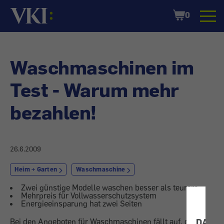
Startseite
Shopping
0
Cart
Waschmaschinen im
Test - Warum mehr
bezahlen!
26.6.2009
Heim + Garten
Waschmaschine
Zwei günstige Modelle waschen besser als teurere
Mehrpreis für Vollwasserschutzsystem
Energieeinsparung hat zwei Seiten
Bei den Angeboten für Waschmaschinen fällt auf, dass
DATE