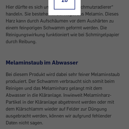
ZU
Hier dürfte es sich um sogenannte „Schmutzradierer“
handeln. Sie bestehen in der Regel aus Melamin. Dieses
Harz kann durch Aufschäumen vor dem Aushärten zu
einem feinporigen Schwamm geformt werden. Die
Reinigungswirkung funktioniert wie bei Schmirgelpapier
durch Reibung.
Melaminstaub im Abwasser
Bei diesem Produkt wird dabei sehr feiner Melaminstaub
produziert. Der Schwamm verbraucht sich somit beim
Reinigen und das Melaminharz gelangt mit dem
Abwasser in die Kläranlage. Inwieweit Melaminharz-
Partikel in der Kläranlage abgetrennt werden oder mit
dem Klärschlamm wieder auf Felder zur Düngung
ausgebracht werden, können wir aufgrund fehlender
Daten nicht sagen.