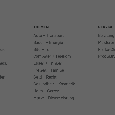
THEMEN
SERVICE
Auto + Transport
Beratung
Bauen + Energie
Musterbr
eck
Bild + Ton
Risiko-C
Computer + Telekom
Produktr
heck
Essen + Trinken
Freizeit + Familie
der
Geld + Recht
Gesundheit + Kosmetik
Heim + Garten
Markt + Dienstleistung