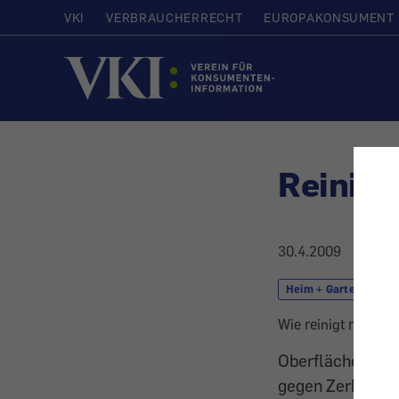
VKI
VERBRAUCHERRECHT
EUROPAKONSUMENT
Startseite
Reinigu
30.4.2009
Heim + Garten
Wie reinigt man B
Oberflächen aus 
gegen Zerkratze