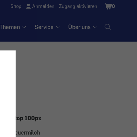
Shopping
Shop
Anmelden
Zugang aktivieren
0
Cart
Themen
Service
Über uns
wie Scheuermilch