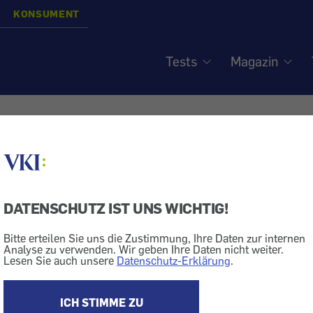
KONSUMENT
Tests
Magazin
ngsmittel - Pflegetipps
DATENSCHUTZ IST UNS WICHTIG!
Reinigen
Bad
Bitte erteilen Sie uns die Zustimmung, Ihre Daten zur internen
Analyse zu verwenden. Wir geben Ihre Daten nicht weiter.
adewannen oder Waschtische aus Acryl?
Lesen Sie auch unsere
Datenschutz-Erklärung
.
Acryl sind empfindlich
n. Daher darf man zum Reinigen keine Scheuermittel 
ICH STIMME ZU