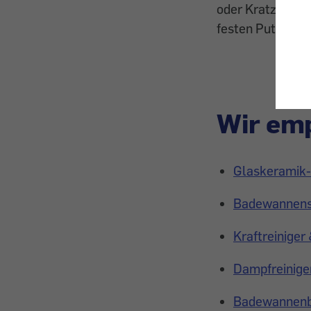
oder Kratzschwäm
festen Putzkörpe
Wir emp
Glaskeramik- 
Badewannensa
Kraftreinige
Dampfreiniger
Badewannenbe