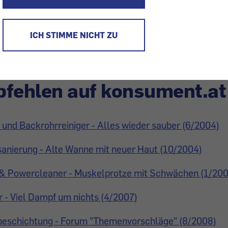
me verwenden, sondern flüssige Sanitärreiniger für da
r enthalten.
ICH STIMME NICHT ZU
fehlen auf konsument.at
und Backrohrreiniger - Alles wieder sauber (6/2004)
nierung - Alte Wanne mit neuer Haut (10/2004)
r & Powercleaner - Muskelprotze mit Schwächen (1/200
 - Viel Dampf um nichts (4/2007)
schichtung - Forum "Themenvorschläge" (8/2008)