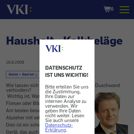
Startseite
Shopping
0
Cart
Haushalt - Kalkbeläge
18.9.2009
DATENSCHUTZ
IST UNS WICHTIG!
Heim + Garten
Bad
Wie lassen sich Kalkablagerungen auf der Duschwand
Bitte erteilen Sie uns
verhindern?
die Zustimmung,
Wichtig ist, Wasser von Duschwänden,
Ihre Daten zur
internen Analyse zu
Fliesen oder Böden sofort zu entfernen.
verwenden. Wir
Am besten besorgen Sie sich einen
geben Ihre Daten
nicht weiter. Lesen
Abzieher mit sehr breitem Wischblatt.
Sie auch unsere
Dies ist ein scheibenwischerähnliches
Datenschutz-
Erklärung
.
Gerät, das auch Fensterputzer