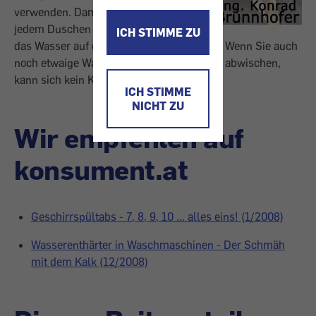
verwenden. Damit können Sie nach
jedem Duschen sofort und problemlos
ICH STIMME ZU
das Wasser auf der Duschwand entfernen. Wenn Sie auch
noch etwaige Wasserreste mit einem Tuch abwischen,
kann sich kein Kalk mehr ablagern.
ICH STIMME
NICHT ZU
Wir empfehlen auf
konsument.at
Geschirrspültabs - 7, 8, 9, 10 ... alles eins! (1/2008)
Wasserenthärter in Waschmaschinen - Der Schmäh
mit dem Kalk (12/2008)