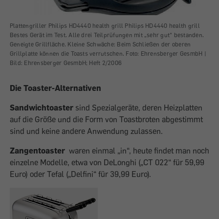
Plattengriller Philips HD4440 health grill Philips HD4440 health grill
Pla
Bestes Gerät im Test. Alle drei Teilprüfungen mit „sehr gut“ bestanden.
Lux
Geneigte Grillfläche. Kleine Schwäche: Beim Schließen der oberen
unt
o:
Grillplatte können die Toasts verrutschen. Foto: Ehrensberger GesmbH |
wer
Bild:
Ehrensberger GesmbH; Heft 2/2006
Ehr
Die Toaster-Alternativen
Sandwichtoaster
sind Spezialgeräte, deren Heizplatten
auf die Größe und die Form von Toastbroten abgestimmt
sind und keine andere Anwendung zulassen.
Zangentoaster
waren einmal „in“, heute findet man noch
einzelne Modelle, etwa von DeLonghi („CT 022“ für 59,99
Euro) oder Tefal („Delfini“ für 39,99 Euro).