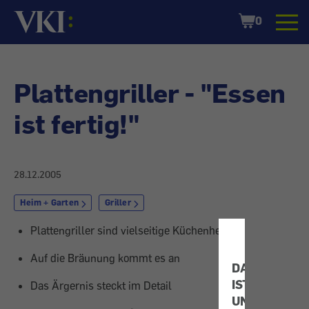
Startseite
Shopping
0
Cart
Plattengriller - "Essen
ist fertig!"
28.12.2005
Heim + Garten
Griller
Plattengriller sind vielseitige Küchenhelfer
Auf die Bräunung kommt es an
DATENSCHU
IST
Das Ärgernis steckt im Detail
UNS