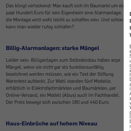
Das klingt verlockend: Man kauft sich im Baumarkt um ein
paar Hundert Euro für sein Eigenheim eine Alarmanlage,
die Montage wird wohl leicht zu schaffen sein. Und schon
kann man wieder ruhig schlafen?
Billig-Alarmanlagen: starke Mängel
Leider nein. Billiganlagen zum Selbsteinbau haben arge
Mängel, wenn sie nicht gar als funktionsunfähig
bezeichnet werden müssen, wie ein Test der Stiftung
Warentest ­aufdeckt. Zur Wahl standen fünf Modelle,
erhältlich in Elektrofachmärkten und Baumärkten, per
Online-Versand, ein Modell (Abus) auch im Fachhandel.
Der Preis bewegt sich zwischen 180 und 440 Euro.
Haus-Einbrüche auf hohem Niveau