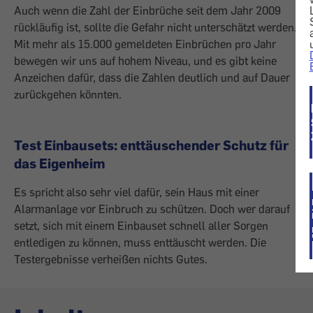
Auch wenn die Zahl der Einbrüche seit dem Jahr 2009
rückläufig ist, sollte die Gefahr nicht unterschätzt werden.
Mit mehr als 15.000 gemeldeten Einbrüchen pro Jahr
bewegen wir uns auf hohem Niveau, und es gibt keine
Anzeichen dafür, dass die Zahlen deutlich und auf Dauer
zurück­gehen könnten.
Test Einbausets: enttäuschender Schutz für
das Eigenheim
Es spricht also sehr viel dafür, sein Haus mit einer
Alarmanlage vor Einbruch zu schützen. Doch wer darauf
setzt, sich mit einem Einbauset schnell aller Sorgen
entledigen zu können, muss enttäuscht werden. Die
Testergebnisse verheißen nichts Gutes.