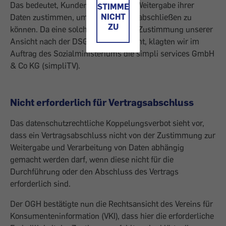
Das bedeutet, Kunden mussten der Weitergabe ihrer
STIMME
NICHT
Daten zustimmen, um einen Vertrag abschließen zu
ZU
können. Da eine solche erzwungene Zustimmung unserer
Ansicht nach der DSGVO widerspricht, klagten wir im
Auftrag des Sozialministeriums die simpli services GmbH
& Co KG (simpliTV).
Nicht erforderlich für Vertragsabschluss
Das datenschutzrechtliche Koppelungsverbot sieht vor,
dass ein Vertragsabschluss nicht von der Zustimmung zur
Weitergabe und Verarbeitung von Daten abhängig
gemacht werden darf, wenn diese nicht für die
Durchführung oder den Abschluss des Vertrags
erforderlich sind.
Der OGH bestätigte nun die Rechtsansicht des Vereins für
Konsumenteninformation (VKI), dass hier die erforderliche