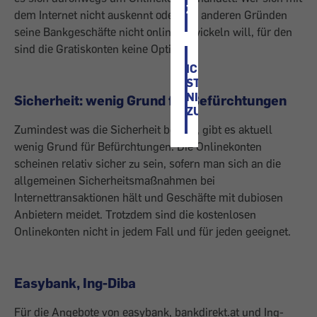
ZU
dem Internet nicht auskennt oder aus anderen Gründen
seine Bankgeschäfte nicht online abwickeln will, für den
sind die Gratiskonten keine Option.
ICH
STIMME
NICHT
Sicherheit: wenig Grund für Befürchtungen
ZU
Zumindest was die Sicherheit betrifft, gibt es aktuell
wenig Grund für Befürchtungen: Die Onlinekonten
scheinen relativ sicher zu sein, sofern man sich an die
allgemeinen Sicherheitsmaßnahmen bei
Internettransaktionen hält und Geschäfte mit dubiosen
Anbietern meidet. Trotzdem sind die kostenlosen
Onlinekonten nicht in jedem Fall und für jeden geeignet.
Easybank, Ing-Diba
Für die Angebote von easybank, bankdirekt.at und Ing-