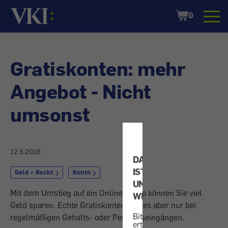
Startseite
Shopping
0
Cart
Gratiskonten: mehr
Angebot - Nicht
umsonst
12.5.2016
DATENSCHUTZ
IST
Geld + Recht
Konto
UNS
Mit dem Umstieg auf ein Online-Konto können Sie viel
WICHTIG!
Geld sparen. Echte Gratiskonten gibt es aber nur bei
Bitte
regelmäßigen Gehalts- oder Pensionseingängen.
erteilen