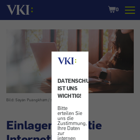
Startseite
Shopping
0
Cart
DATENSCHUTZ
IST UNS
WICHTIG!
Bild: Sayan Puangkham / shutterstock.com
Bitte
erteilen Sie
uns die
Einlagengarantie
Zustimmung,
Ihre Daten
zur
Internetbank -
internen