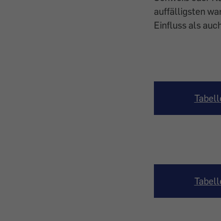
auffälligsten wa
Einfluss als au
Tabell
Tabell