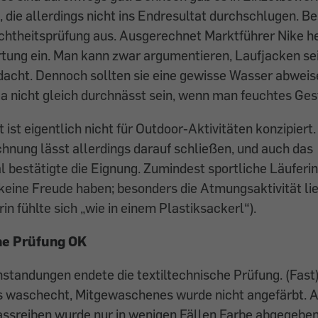
 die allerdings nicht ins Endresultat durchschlugen. B
ichtheitsprüfung aus. Ausgerechnet Marktführer Nike h
tung ein. Man kann zwar argumentieren, Laufjacken sei
acht. Dennoch sollten sie eine gewisse Wasser abwei
ja nicht gleich durchnässt sein, wenn man feuchtes Gest
ist eigentlich nicht für Outdoor-Aktivitäten konzipiert.
nung lässt allerdings darauf schließen, und auch das
 bestätigte die Eignung. Zumindest sportliche Läuferi
keine Freude haben; besonders die Atmungsaktivität l
rin fühlte sich „wie in einem Plastiksackerl“).
he Prüfung OK
tandungen endete die textiltechnische Prüfung. (Fast)
ls waschecht, Mitgewaschenes wurde nicht angefärbt. 
ssreiben wurde nur in wenigen Fällen Farbe abgegebe