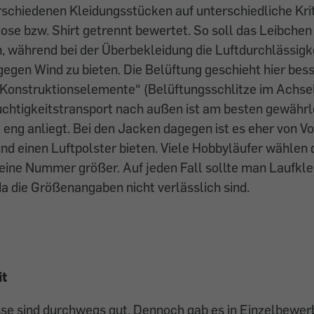
erschiedenen Kleidungsstücken auf unterschiedliche Kr
se bzw. Shirt getrennt bewertet. So soll das Leibchen 
, während bei der Überbekleidung die Luftdurchlässigke
gegen Wind zu bieten. Die Belüftung geschieht hier bes
Konstruktionselemente“ (Belüftungsschlitze im Achse
chtigkeitstransport nach außen ist am besten gewährle
eng anliegt. Bei den Jacken dagegen ist es eher von Vor
und einen Luftpolster bieten. Viele Hobbyläufer wählen 
eine Nummer größer. Auf jeden Fall sollte man Laufkle
da die Größenangaben nicht verlässlich sind.
it
sse sind durchwegs gut. Dennoch gab es in Einzelbewe