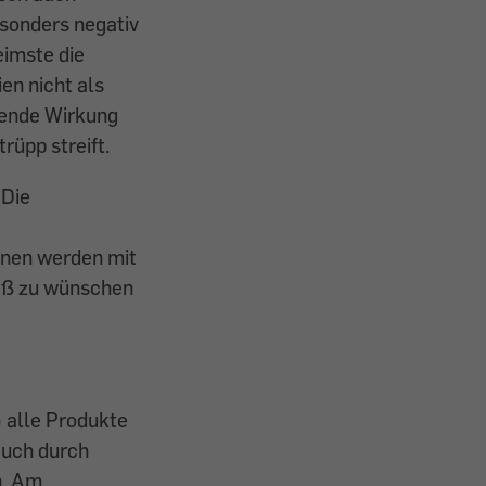
esonders negativ
eimste die
en nicht als
sende Wirkung
rüpp streift.
 Die
nnen werden mit
ieß zu wünschen
 alle Produkte
Auch durch
n. Am