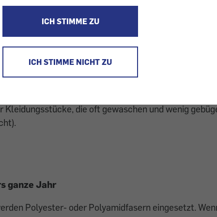
Natur pur nicht mehr gefragt. Passionierte Läufer schw
dung aus synthetischen Fasern. Während Naturfasern 
ICH STIMME ZU
ß vollsaugen und so eine Unterkühlung des Körpers ve
n Chemiefasern eine geringe Saugfähigkeit, daraus ergib
aufnahmefähigkeit. Diese wird jedoch dadurch ausgegl
ICH STIMME NICHT ZU
ie Feuchtigkeit rasch an die Oberfläche weitergeben un
sches Trocknen möglich. Durch geringe Saugfähigkeit, l
eim Reinigen und kurze Trocknungszeiten eignen sich
ür Kleidungsstücke, die oft gewaschen und wenig gebüg
cht).
s ganze Jahr
erden Polyester- oder Polyamidfasern eingesetzt. Wen