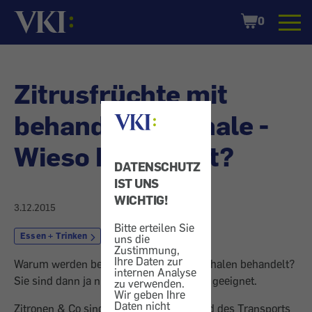
Startseite
Shopping
0
Cart
Zitrusfrüchte mit
behandelter Schale -
Wieso behandelt?
DATENSCHUTZ
IST UNS
WICHTIG!
3.12.2015
Bitte erteilen Sie
Essen + Trinken
Obst
uns die
Zustimmung,
Ihre Daten zur
Warum werden bei Zitrusfrüchten die Schalen behandelt?
internen Analyse
Sie sind dann ja nicht mehr zum Verzehr geeignet.
zu verwenden.
Wir geben Ihre
Daten nicht
Zitronen & Co sind empfindlich. Während des Transports