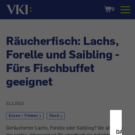
Startseite
Shopping
0
Cart
Räucherfisch: Lachs,
Forelle und Saibling -
Fürs Fischbuffet
geeignet
31.1.2013
Essen + Trinken
Fisch
Geräucherter Lachs, Forelle oder Saibling? Vor allem in
DATEN