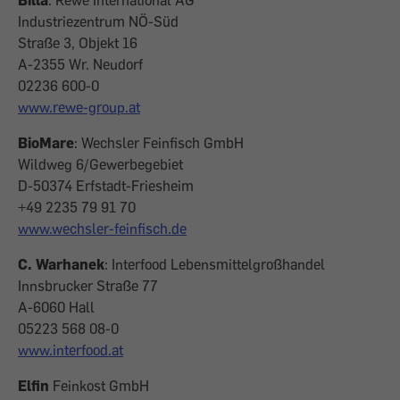
Billa
: Rewe International AG
Industriezentrum NÖ-Süd
Straße 3, Objekt 16
A-2355 Wr. Neudorf
02236 600-0
www.rewe-group.at
BioMare
: Wechsler Feinfisch GmbH
Wildweg 6/Gewerbegebiet
D-50374 Erfstadt-Friesheim
+49 2235 79 91 70
www.wechsler-feinfisch.de
C. Warhanek
: Interfood Lebensmittelgroßhandel
Innsbrucker Straße 77
A-6060 Hall
05223 568 08-0
www.interfood.at
Elfin
Feinkost GmbH