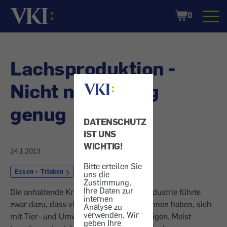
Startseite
Shopping
0
Cart
Lachsproduktion -
Nicht nachhaltig
genug
DATENSCHUTZ
IST UNS
WICHTIG!
24.1.2013
Bitte erteilen Sie
Essen + Trinken
Fisch
uns die
Zustimmung,
Ihre Daten zur
Die anhaltende Kritik an der Fischerei-Industrie führte
internen
zwar dazu, dass viele Produzenten begonnen haben, sich
Analyse zu
verwenden. Wir
mit Tier- und Umweltschutz zu beschäftigen. Meist
geben Ihre