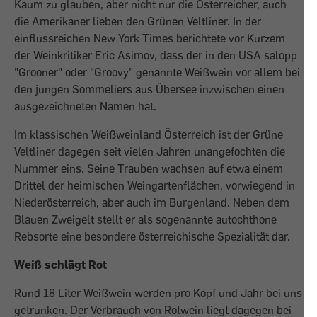
Kaum zu glauben, aber nicht nur die Österreicher, auch
die Amerikaner lieben den Grünen Veltliner. In der
einflussreichen New York Times berichtete vor Kurzem
der Weinkritiker Eric Asimov, dass der in den USA salopp
"Grooner" oder "Groovy" genannte Weißwein vor allem bei
den jungen Sommeliers aus Übersee inzwischen einen
ausgezeichneten Namen hat.
Im klassischen Weißweinland Österreich ist der Grüne
Veltliner dagegen seit vielen Jahren unangefochten die
Nummer eins. Seine Trauben wachsen auf etwa einem
Drittel der heimischen Weingartenflächen, vorwiegend in
Niederösterreich, aber auch im Burgenland. Neben dem
Blauen Zweigelt stellt er als sogenannte autochthone
Rebsorte eine besondere österreichische Spezialität dar.
Weiß schlägt Rot
Rund 18 Liter Weißwein werden pro Kopf und Jahr bei uns
getrunken. Der Verbrauch von Rotwein liegt dagegen bei