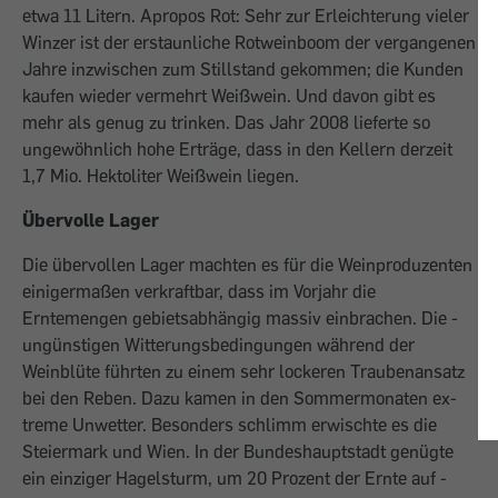
etwa 11 Litern. Apropos Rot: Sehr zur Erleich­terung vieler
Winzer ist der erstaunliche Rotweinboom der vergangenen
Jahre inzwischen zum Stillstand gekommen; die Kunden
kaufen wieder vermehrt Weißwein. Und davon gibt es
mehr als genug zu trinken. Das Jahr 2008 lieferte so
ungewöhnlich hohe Erträge, dass in den Kellern derzeit
1,7 Mio. Hektoliter Weißwein liegen.
Übervolle Lager
Die übervollen Lager machten es für die Weinproduzenten
einigermaßen verkraftbar, dass im Vorjahr die
Erntemengen gebietsabhängig massiv einbrachen. Die ­
ungünstigen Witterungsbedingungen während der
Weinblüte führten zu einem sehr lockeren Traubenansatz
bei den Reben. ­Dazu kamen in den Sommermonaten ­ex­
treme Unwetter. Besonders schlimm erwischte es die
Steiermark und Wien. In der Bundeshauptstadt genügte
ein einziger ­Hagelsturm, um 20 Prozent der Ernte auf ­