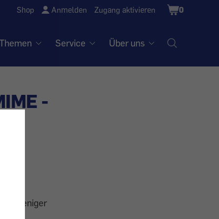
Shopping
Shop
Anmelden
Zugang aktivieren
0
Cart
Themen
Service
Über uns
MIME -
 Für weniger