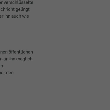
er verschlüsselte
hricht gelingt
r ihn auch wie
nen öffentlichen
n an ihn möglich
on
ner den