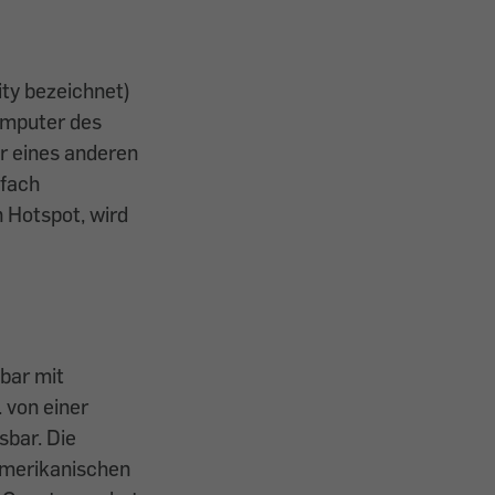
ity bezeichnet)
omputer des
r eines anderen
nfach
 Hotspot, wird
hbar mit
 von einer
sbar. Die
amerikanischen