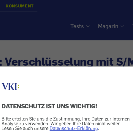
KONSUMENT
Tests
Magazin
: Verschlüsselung mit S/
el zu mehr Privatheit
DATENSCHUTZ IST UNS WICHTIG!
E-Mail
Geld + Recht
Datenschutz
Bitte erteilen Sie uns die Zustimmung, Ihre Daten zur internen
er Anonymität sind E-Mails mit Postkarten vergleichbar.
Analyse zu verwenden. Wir geben Ihre Daten nicht weiter.
Lesen Sie auch unsere
Datenschutz-Erklärung
.
üssen Sie aktiv eine Verschlüsselung einrichten.