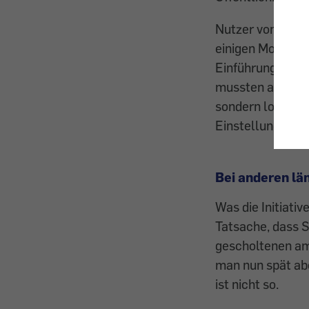
Nutzer von GMX- 
einigen Monaten 
Einführung der 
mussten aber nur
sondern lokal üb
Einstellungsänd
Bei anderen lä
Was die Initiati
Tatsache, dass S
gescholtenen am
man nun spät ab
ist nicht so.