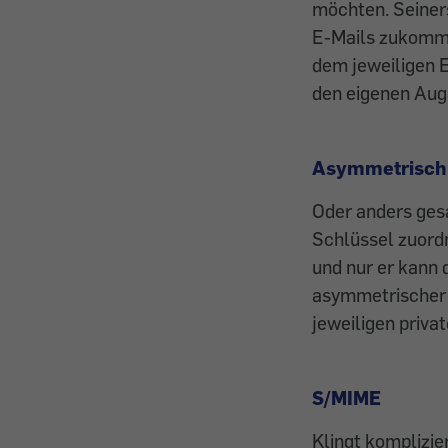
möchten. Seiners
E-Mails zukomme
dem jeweiligen E
den eigenen Auga
Asymmetrisch
Oder anders ges
Schlüssel zuordn
und nur er kann 
asymmetrischer 
jeweiligen priva
S/MIME
Klingt komplizier