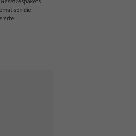
n Gesetzespakets
tematisch die
sierte