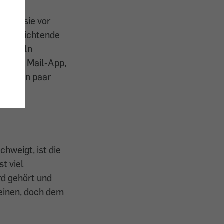
 dass sie vor
 verpflichtende
 Handeln
er eine Mail-App,
 Mit ein paar
nter?
chweigt, ist die
t viel
d gehört und
einen, doch dem