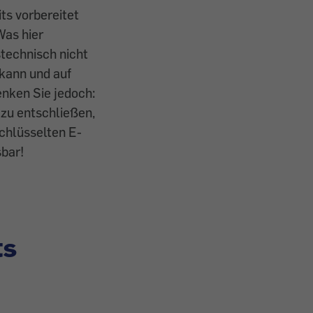
ts vorbereitet
Was hier
stechnisch nicht
 kann und auf
enken Sie jedoch:
azu entschließen,
schlüsselten E-
sbar!
ts