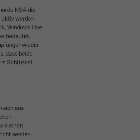
hörde NSA die
 aktiv werden
ok, Windows Live
as bedeutet,
mpfänger wieder
s, dass beide
hre Schlüssel
n sich aus
lchen
wie einen
hricht senden