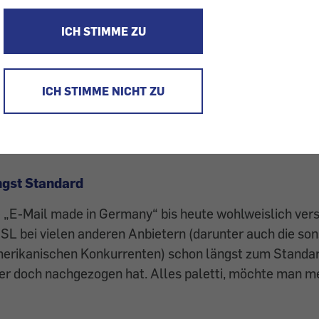
oder Web.de-Adressen werden sich vielleicht erinnern,
ICH STIMME ZU
mit Informationen bombardiert wurden, die sich auf die
SSL-Verschlüsselung (Secure Sockets Layer) bezogen.
 jene User, die ihre Mails nicht online über Webmail od
ICH STIMME NICHT ZU
er einen E-Mail-Client (E-Mail-Programm) verwalteten.
erungen war die Sache erledigt. Doch was steckte dahi
ngst Standard
ve „E-Mail made in Germany“ bis heute wohlweislich vers
SL bei vielen anderen Anbietern (darunter auch die sons
erikanischen Konkurrenten) schon längst zum Standar
er doch nachgezogen hat. Alles paletti, möchte man m