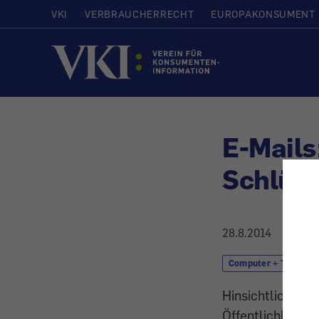
VKI
VERBRAUCHERRECHT
EUROPAKONSUMENT
Startseite
E-Mails
Schlüss
28.8.2014
Computer + Telekom
Hinsichtlich ihr
Öffentlichkeit m