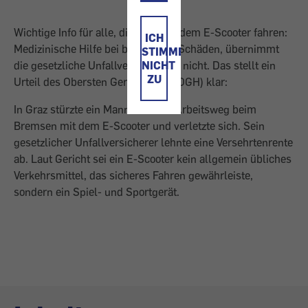
Wichtige Info für alle, die gern mit dem E-Scooter fahren:
ICH
Medizinische Hilfe bei bleibenden Schäden, übernimmt
STIMME
die gesetzliche Unfallversicherung nicht. Das stellt ein
NICHT
ZU
Urteil des Obersten Gerichtshofs (OGH) klar:
In Graz stürzte ein Mann auf dem Arbeitsweg beim
Bremsen mit dem E-Scooter und verletzte sich. Sein
gesetzlicher Unfallversicherer lehnte eine Versehrtenrente
ab. Laut Gericht sei ein E-Scooter kein allgemein übliches
Verkehrsmittel, das sicheres Fahren gewährleiste,
sondern ein Spiel- und Sportgerät.