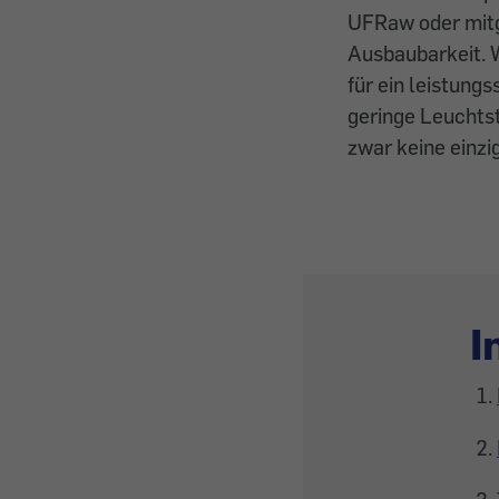
UFRaw oder mitg
Ausbaubarkeit. W
für ein leistung
geringe Leuchtst
zwar keine einzi
I