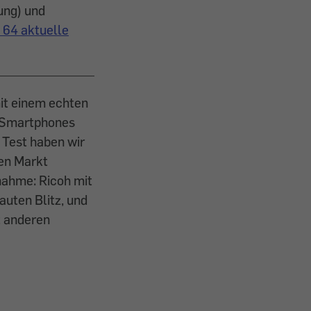
ung) und
 64 aktuelle
mit einem echten
r Smartphones
 Test haben wir
en Markt
nahme: Ricoh mit
auten Blitz, und
t anderen