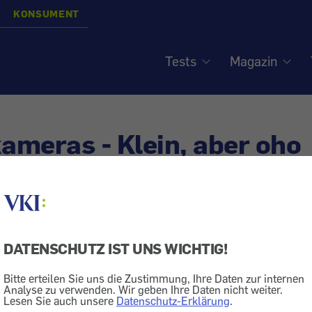
KONSUMENT
Tests
Magazin
kameras - Klein, aber oho
grafie
DATENSCHUTZ IST UNS WICHTIG!
italkameras, die in die Hand- oder Westentasche passe
Liebhaber: Unsere Testtabellen zeigen eine große Bandb
Bitte erteilen Sie uns die Zustimmung, Ihre Daten zur internen
Analyse zu verwenden. Wir geben Ihre Daten nicht weiter.
len.
Lesen Sie auch unsere
Datenschutz-Erklärung
.