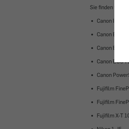
Sie finden folge
Canon Ixus 2
Canon EOS 7
Canon EOS 7
Canon EOS 7D
Canon Power
Fujifilm Fine
Fujifilm Fin
Fujifilm X-T 1
Nikon 1 J5