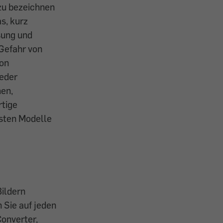
zu bezeichnen
s, kurz
sung und
 Gefahr von
von
jeder
en,
rtige
esten Modelle
Bildern
 Sie auf jeden
onverter,