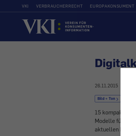
VKI
VERBRAUCHERRECHT
EUROPAKONSUMENT
Startseite
Digital
26.11.2015
Bild + Ton
Foto
15 kompakte Dig
Modelle für die 
aktuellen Model