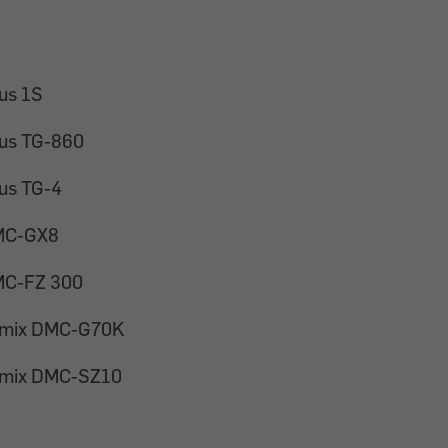
us 1S
us TG-860
us TG-4
MC-GX8
MC-FZ 300
umix DMC-G70K
umix DMC-SZ10