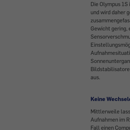
Die Olympus 1S 
und wird daher 
zusammengefass
Gewicht gering, 
Sensorverschmutz
Einstellungsmög
Aufnahmesituati
Sonnenuntergang
Bildstabilisator
aus.
Keine Wechsel
Mittlerweile las
Aufnahmen im RAW
Fall einen Comp