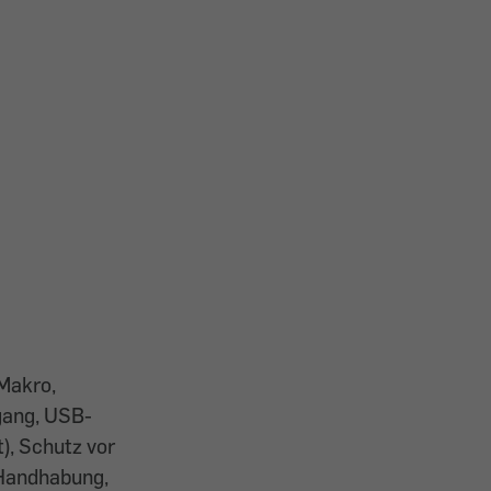
 Makro,
gang, USB-
t), Schutz vor
 Handhabung,