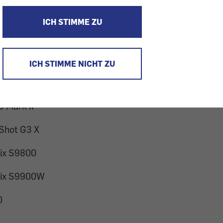
nde Kameras in unserem Test:
ICH STIMME ZU
75 HS
50D
ICH STIMME NICHT ZU
60D
 Mark II
Shot G3 X
Pix S9800
ePix S9900W
0