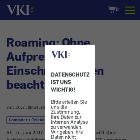
Startseite
Shopping
0
Cart
Roaming: Ohne
Aufpreis -
Einschränkungen
DATENSCHUTZ
beachten
IST UNS
WICHTIG!
Bitte erteilen Sie
uns die
24.5.2017
, aktualisiert am
25.10.2017
Zustimmung,
Ihre Daten zur
Computer + Telekom
Roaming
internen Analyse
zu verwenden.
Wir geben Ihre
Ab 15. Juni 2017 sollen Verbraucher EU-weit ohne
Daten nicht