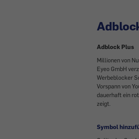
Adbloc
Adblock Plus
Millionen von N
Eyeo GmbH verzic
Werbe­blocker Sc
Vorspann von You
dauer­haft ein r
zeigt.
Symbol hinzuf