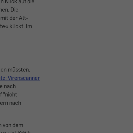
h Klick auf die
hen. Die
it der ­Alt-
e« klickt. Im
ügen müssten.
tz: Virenscanner
he nach
 "nicht
zern nach
en von dem