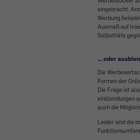
Werbe­blocker au
eingebracht. And
Werbung beispiel
Ausmaß auf Inse
Selbsthilfe gegr
... oder ausble
Die Werbewirtsch
Formen der Onli
Die Frage ist al
einblendungen a
auch die Möglich
Leider sind die 
Funktionsumfang 