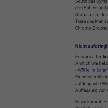
Sollte das Symbo
drei Balken und 
Statusleiste des
Taste das Menü a
Chrome-Browser s
Nicht aufdring
Es wäre allerdin
Ähnlich wie bei 
- Wölfe im Scha
Einnahmemöglich
aufdringliche W
Auffassung von 
Hinzu kommt: Es 