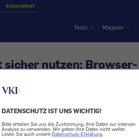
KONSUMENT
Tests
Magazin
t sicher nutzen: Browser-
rungen - Verfolger absch
DATENSCHUTZ IST UNS WICHTIG!
Software
Bitte erteilen Sie uns die Zustimmung, Ihre Daten zur internen
tzsoftware für den Browser erweitert dessen Sicherhei
Analyse zu verwenden. Wir geben Ihre Daten nicht weiter.
Lesen Sie auch unsere
Datenschutz-Erklärung
.
de Werbung.