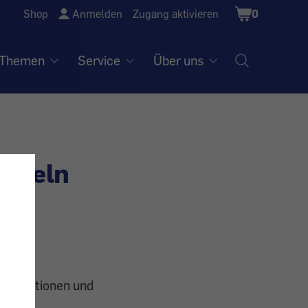
Shopping
Shop
Anmelden
Zugang aktivieren
0
Cart
Themen
Service
Über uns
ütteln
tsfunktionen und