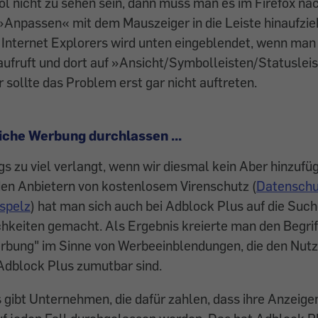
l nicht zu sehen sein, dann muss man es im Firefox nac
»Anpassen« mit dem Mauszeiger in die Leiste hinaufzie
 Internet Explorers wird ­unten eingeblendet, wenn man m
ufruft und dort auf »Ansicht/Symbolleisten/Statusleist
ollte das Problem erst gar nicht auftreten.
liche Werbung durchlassen ...
gs zu viel verlangt, wenn wir diesmal kein Aber hinzuf
den Anbietern von kostenlosem Virenschutz (
Datenschu
fspelz
) hat man sich auch bei Adblock Plus auf die Suc
keiten gemacht. Als Ergebnis kreierte man den Begriff
erbung" im Sinne von Werbeeinblendungen, die den Nut
Adblock Plus zumutbar sind.
gibt Unternehmen, die dafür zahlen, dass ihre Anzeig