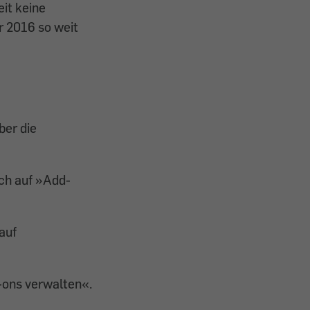
it keine
r 2016 so weit
ber die
ach auf »Add-
auf
-ons verwalten«.