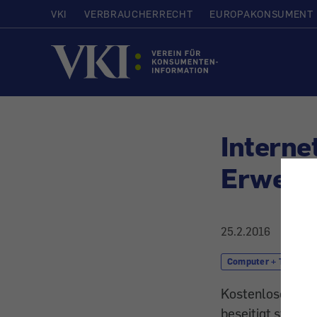
VKI
VERBRAUCHERRECHT
EUROPAKONSUMENT
Startseite
Interne
Erweite
25.2.2016
Computer + Telekom
Kostenlose Zusa
beseitigt stören