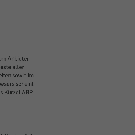
vom Anbieter
este aller
iten ­sowie im
owsers scheint
das Kürzel ABP