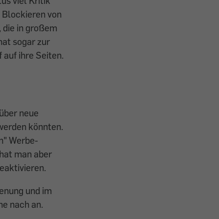
s viel Kritik
e Blockieren von
, die in großem
at sogar zur
 auf ihre Seiten.
 über neue
 werden könnten.
en" Werbe­
hat man aber
eaktivieren.
ienung und im
he nach an.