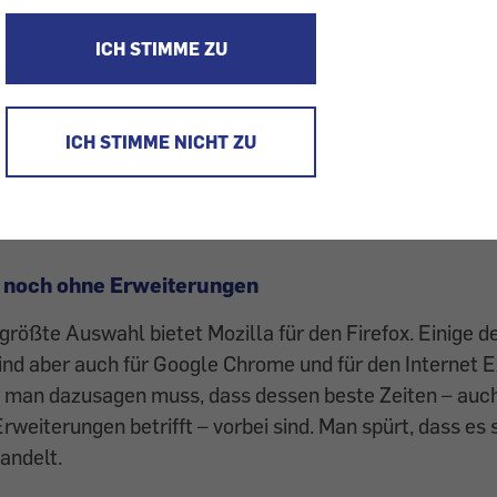
2016 haben wir uns mit Browser-Einstellungen befasst
ICH STIMME ZU
et sicherer und anonymer ­machen können (siehe:
Intern
annter surfen
). Weiter ausbauen lassen sich die vorhan
n mithilfe kostenloser Add-ons (Browser-Erweiterungen
ICH STIMME NICHT ZU
ternen Entwicklern zur Verfügung gestellt und können 
e­zogen werden.
 noch ohne Erweiterungen
rößte ­Auswahl bietet Mozilla für den Firefox. ­Einige d
nd aber auch für Google Chrome und für den Internet ­E
i man dazusagen muss, dass dessen beste Zeiten – auc
rweiterungen betrifft – vorbei sind. Man spürt, dass es 
andelt.