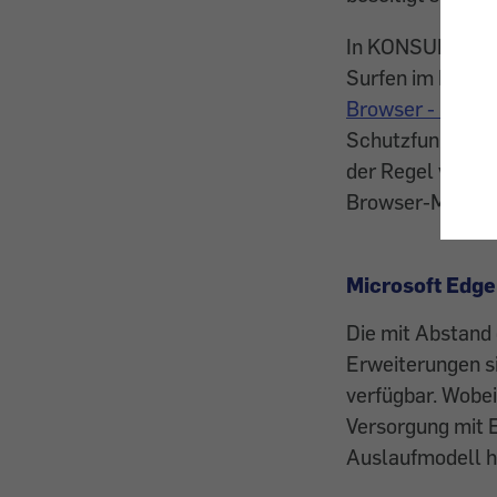
In KONSUMENT 1/
Surfen im Intern
Browser - Entsp
Schutzfunktione
der Regel von ex
Browser-Menü b
Microsoft Edge
Die mit Abstand g
Erweiterungen si
verfügbar. Wobe
Versorgung mit E
Auslaufmodell h