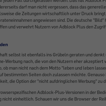
f jeden Fall durchgelassen werden. Das hat Adblock Plu
ererseits darf man nicht vergessen, dass das generell
sweise die Zeitungen wirtschaftlich unter Druck bringt
rateneinnahmen angewiesen sind. Die deutsche "Bild" h
iffen und verwehrt Nutzern von Adblock Plus den Zugriff
nden
aft selbst ist ebenfalls ins Grübeln geraten und denkt
ne-Werbung nach, die von den Nutzern eher akzeptiert
so, ob man nicht nach dem Motto "leben und leben lass
uf bestimmten Seiten doch zulassen möchte. Genauso 
keit, die Option der "nicht aufdringlichen Werbung" zu d
browserspezifischen Adblock-Plus-Versionen in der Bed
nicht einheitlich. Schauen wir uns die Browser der Rei