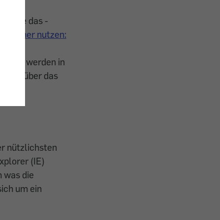
 , die das ­
et sicher nutzen:
denen
). Sie werden in
direkt über das
er nützlichsten
xplorer (IE)
h was die
sich um ein