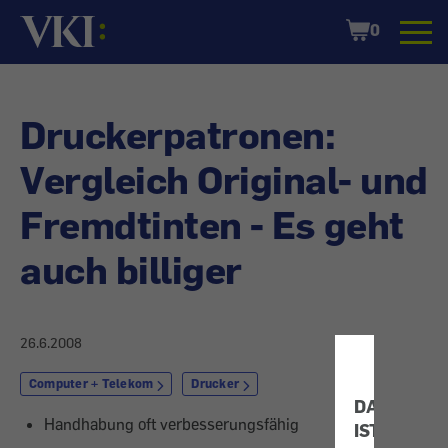
Startseite
Shopping
0
Cart
Druckerpatronen:
Vergleich Original- und
Fremdtinten - Es geht
auch billiger
26.6.2008
Computer + Telekom
Drucker
DATENSCH
Handhabung oft verbesserungsfähig
IST