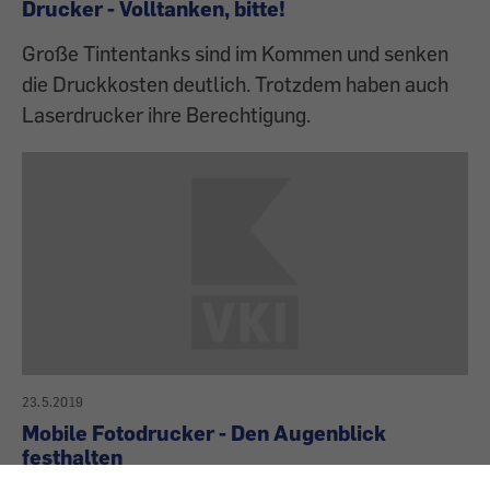
Drucker - Volltanken, bitte!
Große Tintentanks sind im Kommen und senken
die Druckkosten deutlich. Trotzdem haben auch
Laserdrucker ihre Berechtigung.
23.5.2019
Mobile Fotodrucker - Den Augenblick
festhalten