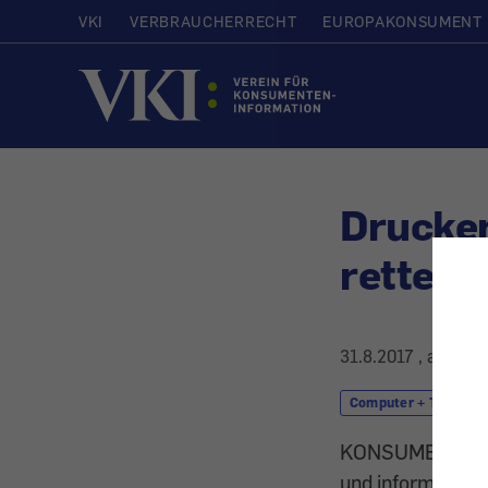
VKI
VERBRAUCHERRECHT
EUROPAKONSUMENT
Startseite
Drucker
retten 
31.8.2017
, aktuali
Computer + Telekom
KONSUMENT-Comp
und informieren 