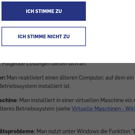
ehlenswert. Aber was tun, wenn alte Peripheriegeräte 
ICH STIMME ZU
oß, wenn Drucker und Scanner nicht mehr laufen, nur we
ICH STIMME NICHT ZU
Treiber mehr anbietet. Das betrifft Windows-Nutzer ebe
 arbeiten. Zwar gibt es keine Garantie, aber die Chan
der vorhandenen Geräte doch wie gewohnt weiterverwe
. Folgende Lösungen bieten sich an:
r:
Man reaktiviert einen älteren Computer, auf dem ein
etriebssystem installiert ist.
schine
: Man installiert in einer virtuellen Maschine ein
lteres Betriebssystem (siehe
Virtuelle Maschinen - Wi
tätsprobleme
: Man nutzt unter Windows die Funktion 