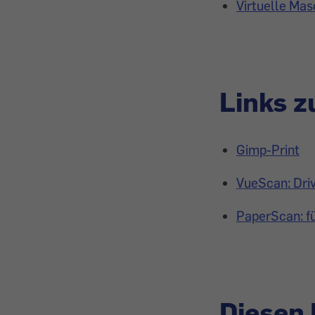
Virtuelle Mas
Links 
Gimp-Print
VueScan: Driv
PaperScan: f
Diesen 