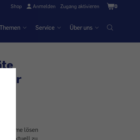
Shopping
Shop
Anmelden
Zugang aktivieren
0
Cart
Themen
Service
Über uns
äte
mehr
Probleme lösen
tem aktuell zu