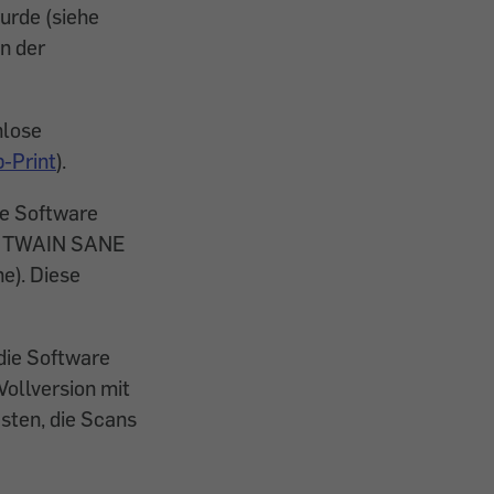
urde (siehe
in der
nlose
-Print
).
se Software
s, TWAIN SANE
e). Diese
die Software
Vollversion mit
sten, die Scans