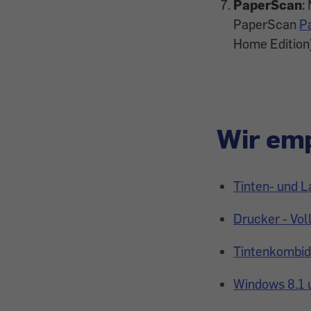
PaperScan
:
PaperScan
P
Home Edition)
Wir emp
Tinten- und 
Drucker - Voll
Tintenkombidr
Windows 8.1 u