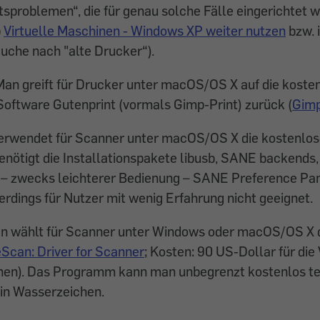
tsproblemen“, die für genau solche Fälle eingerichtet w
p
Virtuelle Maschinen - Windows XP weiter nutzen
bzw. 
che nach "alte Drucker“).
 Man greift für Drucker unter macOS/OS X auf die koste
oftware Gutenprint (vormals Gimp-Print) zurück (
Gimp
verwendet für Scanner unter macOS/OS X die kostenlo
nötigt die Installationspakete libusb, SANE backend
 – zwecks leichterer Bedienung – SANE Preference Pan
lerdings für Nutzer mit wenig Erfahrung nicht geeignet.
an wählt für Scanner unter Windows oder macOS/OS X 
Scan: Driver for Scanner
; Kosten: 90 US-Dollar für die 
onen). Das Programm kann man unbegrenzt kostenlos te
in Wasserzeichen.