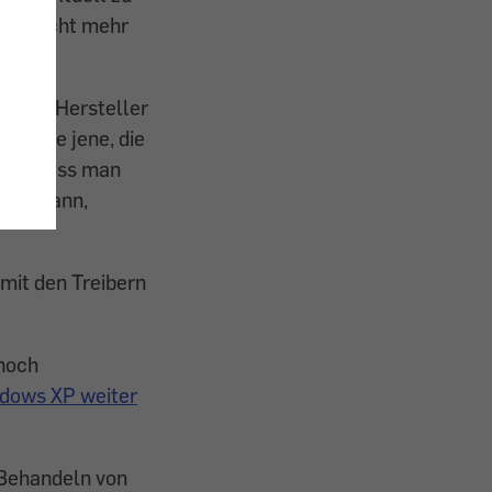
dann nicht mehr
il der Hersteller
nso wie jene, die
cen, dass man
nden kann,
 mit den Treibern
 noch
ndows XP weiter
"Behandeln von