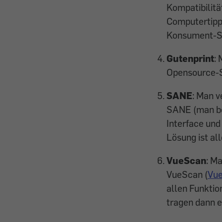
Kompatibilitä
Computertip
Konsument-Su
Gutenprint
:
Opensource-S
SANE
: Man 
SANE (man be
Interface und
Lösung ist al
VueScan
: M
VueScan (
Vue
allen Funkti
tragen dann e