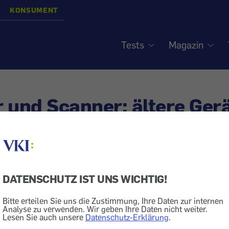
KONSUMENT
Tests
Magazin
 und Scanner: ältere Ger
- Keine aktuellen Treiber 
siert am
4.9.2017
DATENSCHUTZ IST UNS WICHTIG!
Computer
Drucker
Software
Bitte erteilen Sie uns die Zustimmung, Ihre Daten zur internen
Analyse zu verwenden. Wir geben Ihre Daten nicht weiter.
utertipps: Wir zeigen, wie Sie Umwege vermeiden, 
Lesen Sie auch unsere
Datenschutz-Erklärung
.
über nützliche Alternativen. – Diesmal:
Das Betriebssys