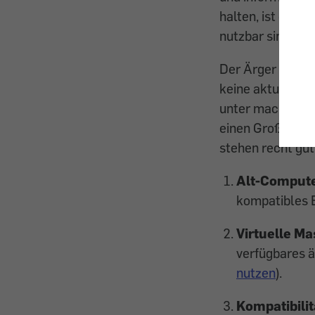
halten, ist empf
nutzbar sind?
Der Ärger ist gr
keine aktuellen 
unter macOS/OS X
einen Großteil 
stehen recht gut
Alt-Compute
kompatibles B
Virtuelle Ma
verfügbares ä
nutzen
).
Kompatibili