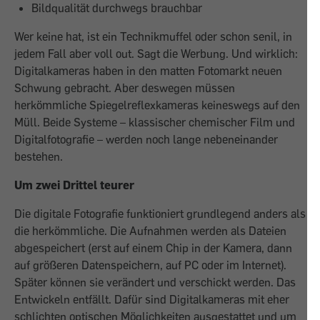
Bildqualität durchwegs brauchbar
Wer keine hat, ist ein Technikmuffel oder schon senil, in
jedem Fall aber voll out. Sagt die Werbung. Und wirklich:
Digitalkameras haben in den matten Fotomarkt neuen
Schwung gebracht. Aber deswegen müssen
herkömmliche Spiegelreflexkameras keineswegs auf den
Müll. Beide Systeme – klassischer chemischer Film und
Digitalfotografie – werden noch lange nebeneinander
bestehen.
Um zwei Drittel teurer
Die digitale Fotografie funktioniert grundlegend anders als
die herkömmliche. Die Aufnahmen werden als Dateien
abgespeichert (erst auf einem Chip in der Kamera, dann
auf größeren Datenspeichern, auf PC oder im Internet).
Später können sie verändert und verschickt werden. Das
Entwickeln entfällt. Dafür sind Digitalkameras mit eher
schlichten optischen Möglichkeiten ausgestattet und um