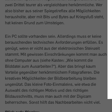
zwei Drittel teurer als vergleichbare herkömmliche. Wer
also bisher aus seiner Spiegelreflex alle Möglichkeiten
herausholte, aber mit Bits und Bytes auf Kriegsfuß steht,
hat keinen Grund zum Umsteigen.
Ein PC sollte vorhanden sein. Allerdings muss er keine
berauschenden technischen Anforderungen erfüllen. Es
genügt, wenn er nicht aus der elektronischen Steinzeit
stammt. Mit gewissen Einschränkungen kommt man auch
ohne Computer aus (siehe Kasten: „Wie kommt die
Bilddatei zum Ausarbeiten?“). Aber das bringt kaum
Vorteile gegenüber herkömmlichem Fotografieren. Die
kreativen Möglichkeiten der Bildbearbeitung bleiben
ungenützt. Das kleine Foto-Einmaleins, wie etwa die
Auswahl des richtigen Motivs und des richtigen
Bildausschnitts, muss man auch mit der Digicam
beherrschen. Sonst hilft das Nachbearbeiten nicht viel.