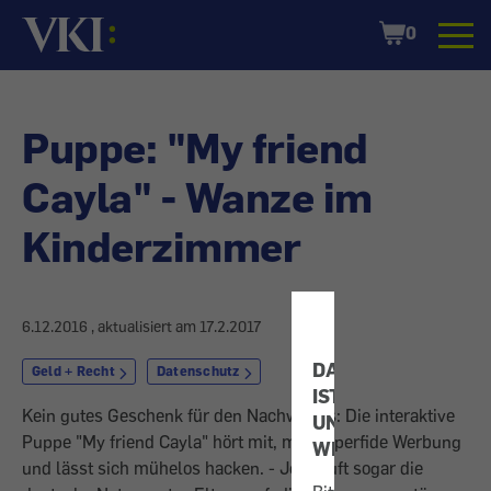
Startseite
Shopping
0
Cart
Puppe: "My friend
Cayla" - Wanze im
Kinderzimmer
6.12.2016
, aktualisiert am
17.2.2017
DATENSCHUTZ
Geld + Recht
Datenschutz
IST
Kein gutes Geschenk für den Nachwuchs: Die interaktive
UNS
Puppe "My friend Cayla" hört mit, macht perfide Werbung
WICHTIG!
und lässt sich mühelos hacken. - Jetzt ruft sogar die