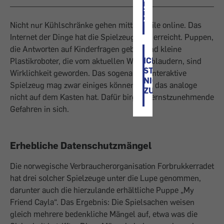
STIMME
ZU
Nicht nur Kühlschränke gehen mittlerweile online. Das
Internet der Dinge hat die Spielzeugkiste erreicht. Puppen,
die Antworten auf Kinderfragen geben und kleine
ICH
Plastikroboter, die vom aktuellen Wetter plaudern, sind
STIMME
Wirklichkeit geworden. Das sogenannte interaktive
NICHT
Spielzeug mag zwar einiges können, was das analoge
ZU
nicht auf dem Kasten hat. Dafür birgt es ernstzunehmende
Gefahren in sich.
Erhebliche Datenschutzmängel
Die norwegische Verbraucherorganisation Forbrukkerradet
hat drei solcher Spielzeuge unter die Lupe genommen,
darunter auch die hierzulande erhältliche Puppe „My
Friend Cayla“. Das Ergebnis: Die Spielsachen weisen
gleich mehrere bedenkliche Mängel auf, etwa was die