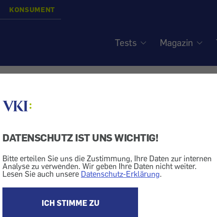
KONSUMENT
Tests
Magazin
e Fernsehen: Forderunge
ve Erfahrungen
DATENSCHUTZ IST UNS WICHTIG!
Bitte erteilen Sie uns die Zustimmung, Ihre Daten zur internen
Analyse zu verwenden. Wir geben Ihre Daten nicht weiter.
Lesen Sie auch unsere
Datenschutz-Erklärung
.
ng
Abo
Bild + Ton
TV-Geräte
brief aus Konsument 9/2006.
ICH STIMME ZU
blauf wird automatisch auf "Normalpreis" umgest