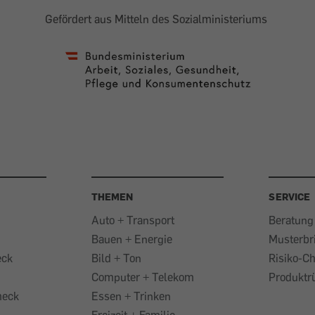
Gefördert aus Mitteln des Sozialministeriums
THEMEN
SERVICE
Auto + Transport
Beratung
Bauen + Energie
Musterbr
eck
Bild + Ton
Risiko-C
Computer + Telekom
Produktr
heck
Essen + Trinken