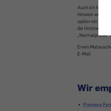
Auch ich habe me
Hinweis wurde d
später ein Kanal
die Hotline-Anfr
„Normalpreise“ 
Erwin Matausch
E-Mail
Wir emp
Premiere Fer