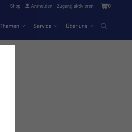
Shopping
Shop
Anmelden
Zugang aktivieren
0
Cart
Themen
Service
Über uns
n -
ellt