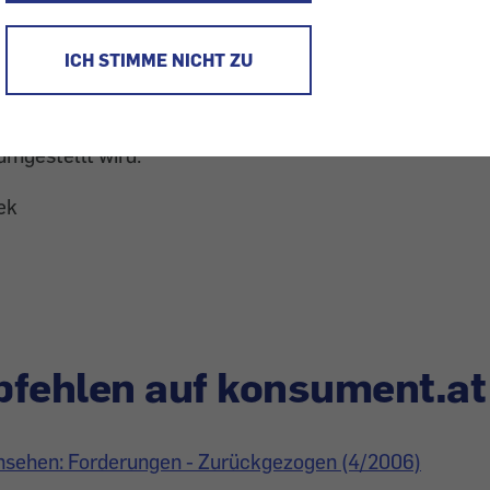
ine (negativen) Erfahrungen mit Premiere. Eigentlich 
ICH STIMME NICHT ZU
as Abo um 6,90 Euro erhöht (Steigerung um 16,83 Proz
 weniger angeboten wird. Auf Anfragen per E-Mail kam 
age ergab, dass nach Ablauf des Vertrages automatisch
umgestellt wird.
ek
fehlen auf konsument.at
nsehen: Forderungen - Zurückgezogen (4/2006)