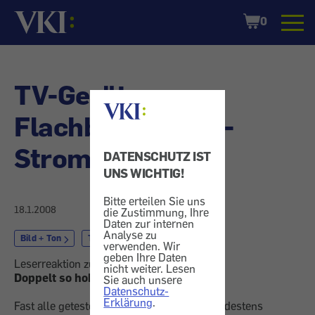
Startseite
Shopping
0
Cart
TV-Geräte:
Flachbildschirm -
Stromfresser
DATENSCHUTZ IST
UNS WICHTIG!
Bitte erteilen Sie uns
18.1.2008
die Zustimmung, Ihre
Daten zur internen
Analyse zu
Bild + Ton
TV-Geräte
verwenden. Wir
geben Ihre Daten
Leserreaktion zu Konsument 12/2007.
nicht weiter. Lesen
Doppelt so hoher Energieverbrauch
Sie auch unsere
Datenschutz-
Erklärung
.
Fast alle getesteten Modelle „fressen“ mindestens